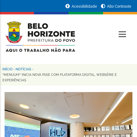
Pular
Portal
Acessibilidade
Alto Contraste
para
da
o
conteúdo
Prefeitura
O
principal
de
Belo
Horizonte
INÍCIO
-
NOTÍCIAS
-
Trilha
“MENUUH!” INICIA NOVA FASE COM PLATAFORMA DIGITAL, WEBSÉRIE E
EXPERIÊNCIAS
de
navegação