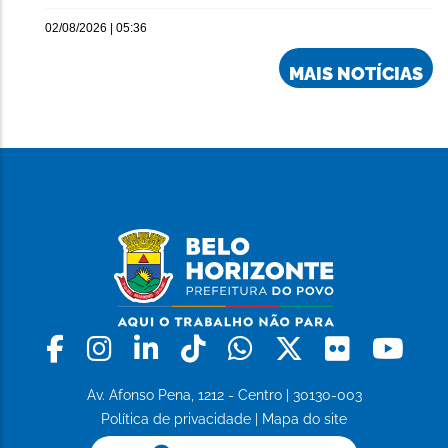
02/08/2026 | 05:36
MAIS NOTÍCIAS
Facebook
Instagram
Linkedin
Tiktok
Whatsapp
X
Flickr
Yo
Av. Afonso Pena, 1212 - Centro | 30130-003
Política de privacidade
|
Mapa do site