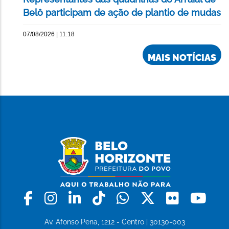
Belô participam de ação de plantio de mudas
07/08/2026 | 11:18
MAIS NOTÍCIAS
Facebook
Instagram
Linkedin
Tiktok
Whatsapp
X
Flickr
Yo
Av. Afonso Pena, 1212 - Centro | 30130-003