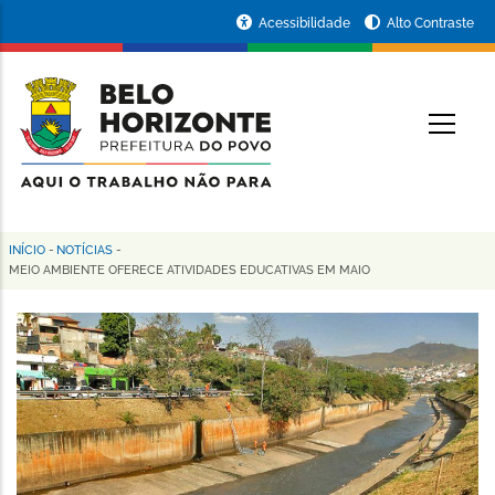
Pular
Portal
Acessibilidade
Alto Contraste
para
da
o
conteúdo
Prefeitura
O
principal
de
Belo
Horizonte
INÍCIO
-
NOTÍCIAS
-
Trilha
MEIO AMBIENTE OFERECE ATIVIDADES EDUCATIVAS EM MAIO
de
navegação