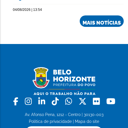
04/08/2026 | 13:54
MAIS NOTÍCIAS
Facebook
Instagram
Linkedin
Tiktok
Whatsapp
X
Flickr
Yo
Av. Afonso Pena, 1212 - Centro | 30130-003
Política de privacidade
|
Mapa do site