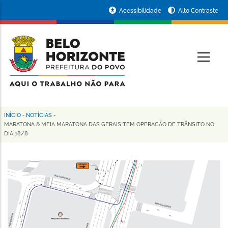
Pular
Portal
Acessibilidade
Alto Contraste
para
da
o
conteúdo
Prefeitura
O
principal
de
Belo
Horizonte
INÍCIO
-
NOTÍCIAS
-
Trilha
MARATONA & MEIA MARATONA DAS GERAIS TEM OPERAÇÃO DE TRÂNSITO NO
DIA 18/8
de
navegação