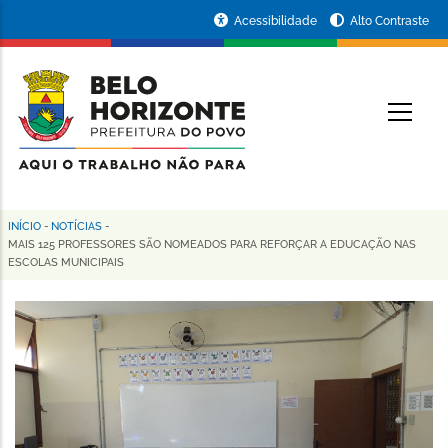
Pular
Portal
Acessibilidade
Alto Contraste
para
da
o
conteúdo
Prefeitura
O
principal
de
Belo
Horizonte
INÍCIO
-
NOTÍCIAS
-
Trilha
MAIS 125 PROFESSORES SÃO NOMEADOS PARA REFORÇAR A EDUCAÇÃO NAS
ESCOLAS MUNICIPAIS
de
navegação