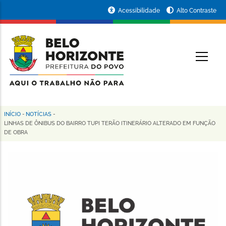
Pular
Portal
Acessibilidade
Alto Contraste
para
da
o
conteúdo
Prefeitura
O
principal
de
Belo
Horizonte
INÍCIO
-
NOTÍCIAS
-
Trilha
LINHAS DE ÔNIBUS DO BAIRRO TUPI TERÃO ITINERÁRIO ALTERADO EM FUNÇÃO
DE OBRA
de
navegação