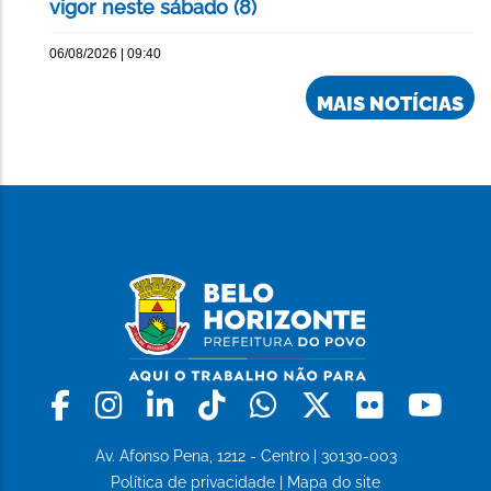
vigor neste sábado (8)
06/08/2026 | 09:40
MAIS NOTÍCIAS
Facebook
Instagram
Linkedin
Tiktok
Whatsapp
X
Flickr
Yo
Av. Afonso Pena, 1212 - Centro | 30130-003
Política de privacidade
|
Mapa do site