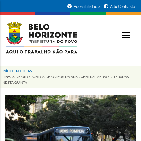
Pular
Portal
Acessibilidade
Alto Contraste
para
da
o
conteúdo
Prefeitura
O
principal
de
Belo
Horizonte
INÍCIO
-
NOTÍCIAS
-
Trilha
LINHAS DE OITO PONTOS DE ÔNIBUS DA ÁREA CENTRAL SERÃO ALTERADAS
NESTA QUINTA
de
navegação