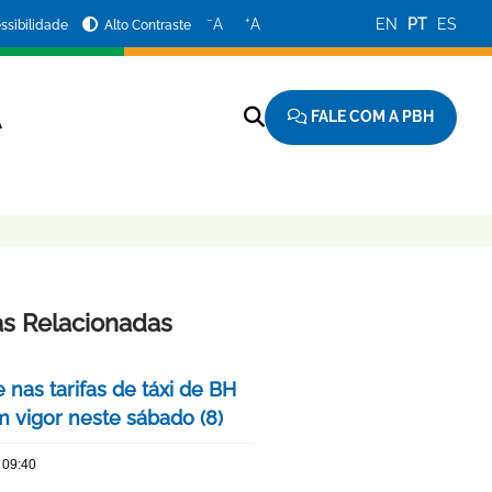
−
+
A
A
EN
PT
ES
ssibilidade
Alto Contraste
FALE COM A PBH
A
as Relacionadas
 nas tarifas de táxi de BH
m vigor neste sábado (8)
 09:40