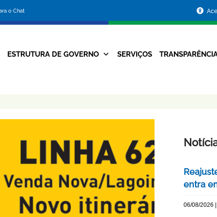
Portal
para o Chat
Ace
da
Prefeitura
ESTRUTURA DE GOVERNO
SERVIÇOS
TRANSPARÊNCI
Navegação
de
Principal
Belo
Horizonte
Notíci
Reajuste
entra e
06/08/2026 |