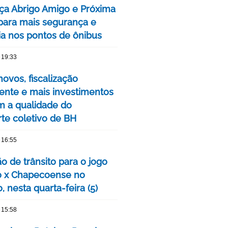
ça Abrigo Amigo e Próxima
para mais segurança e
cia nos pontos de ônibus
 19:33
ovos, fiscalização
nte e mais investimentos
m a qualidade do
rte coletivo de BH
 16:55
o de trânsito para o jogo
o x Chapecoense no
, nesta quarta-feira (5)
 15:58