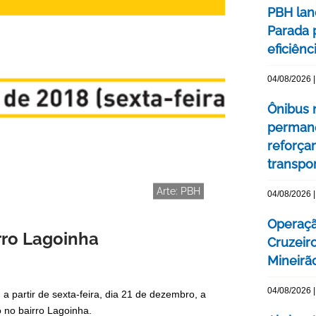
PBH lan
Parada 
eficiên
04/08/2026 |
Ônibus n
permane
reforça
transpo
Arte: PBH
04/08/2026 |
Operaçã
rro Lagoinha
Cruzeir
Mineirão
04/08/2026 |
a partir de sexta-feira, dia 21 de dezembro, a
o no bairro Lagoinha.