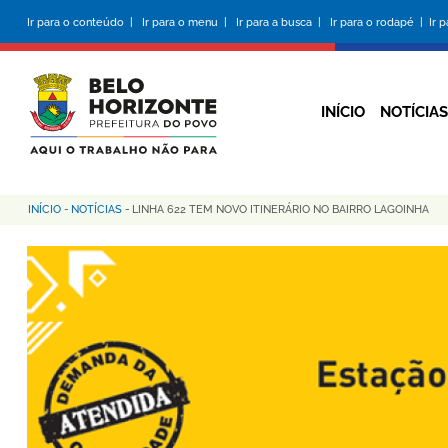
Pular
Ir para o conteúdo |
Ir para o menu |
Ir para a busca |
Ir para o rodapé |
Ir 
para
o
conteúdo
principal
INÍCIO
NOTÍCIAS
INÍCIO
-
NOTÍCIAS
-
LINHA 622 TEM NOVO ITINERÁRIO NO BAIRRO LAGOINHA
Trilha
de
navegação