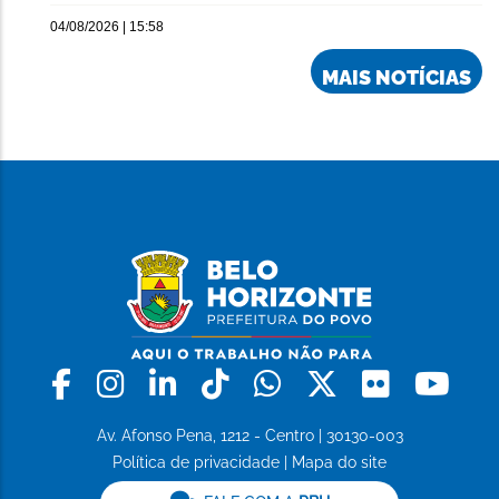
04/08/2026 | 15:58
MAIS NOTÍCIAS
Facebook
Instagram
Linkedin
Tiktok
Whatsapp
X
Flickr
Yo
Av. Afonso Pena, 1212 - Centro | 30130-003
Política de privacidade
|
Mapa do site