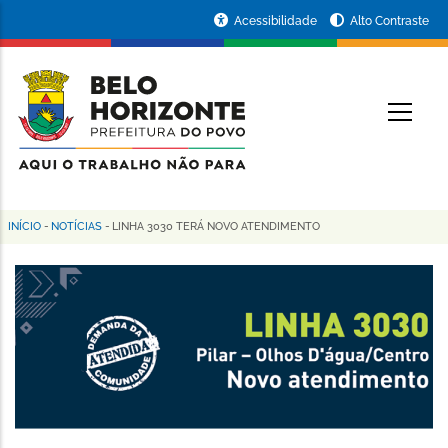
Pular
Portal
Acessibilidade
Alto Contraste
para
da
o
conteúdo
Prefeitura
O
principal
de
Belo
Horizonte
INÍCIO
-
NOTÍCIAS
-
LINHA 3030 TERÁ NOVO ATENDIMENTO
Trilha
de
navegação