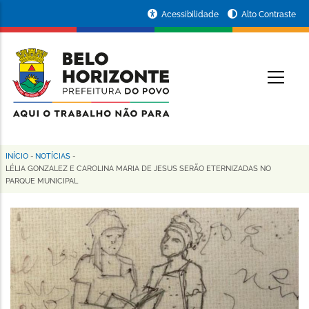
Pular
Portal
Acessibilidade
Alto Contraste
para
da
o
conteúdo
Prefeitura
O
principal
de
Belo
Horizonte
INÍCIO
-
NOTÍCIAS
-
Trilha
LÉLIA GONZALEZ E CAROLINA MARIA DE JESUS SERÃO ETERNIZADAS NO
PARQUE MUNICIPAL
de
navegação