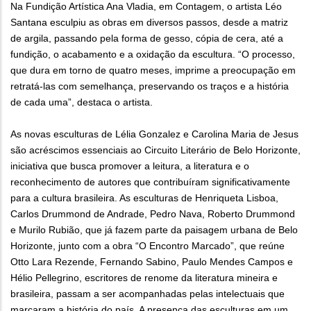
Na Fundição Artística Ana Vladia, em Contagem, o artista Léo
Santana esculpiu as obras em diversos passos, desde a matriz
de argila, passando pela forma de gesso, cópia de cera, até a
fundição, o acabamento e a oxidação da escultura. “O processo,
que dura em torno de quatro meses, imprime a preocupação em
retratá-las com semelhança, preservando os traços e a história
de cada uma”, destaca o artista.
As novas esculturas de Lélia Gonzalez e Carolina Maria de Jesus
são acréscimos essenciais ao Circuito Literário de Belo Horizonte,
iniciativa que busca promover a leitura, a literatura e o
reconhecimento de autores que contribuíram significativamente
para a cultura brasileira. As esculturas de Henriqueta Lisboa,
Carlos Drummond de Andrade, Pedro Nava, Roberto Drummond
e Murilo Rubião, que já fazem parte da paisagem urbana de Belo
Horizonte, junto com a obra “O Encontro Marcado”, que reúne
Otto Lara Rezende, Fernando Sabino, Paulo Mendes Campos e
Hélio Pellegrino, escritores de renome da literatura mineira e
brasileira, passam a ser acompanhadas pelas intelectuais que
marcaram a história do país. A presença das esculturas em um