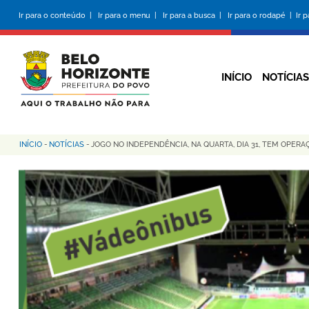
Pular
Ir para o conteúdo |
Ir para o menu |
Ir para a busca |
Ir para o rodapé |
Ir 
para
o
conteúdo
principal
INÍCIO
NOTÍCIAS
INÍCIO
-
NOTÍCIAS
-
JOGO NO INDEPENDÊNCIA, NA QUARTA, DIA 31, TEM OPER
Trilha
de
navegação