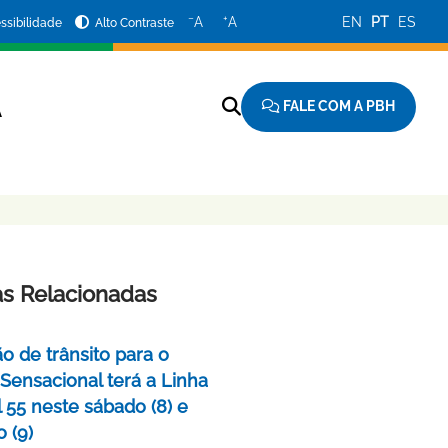
−
+
A
A
EN
PT
ES
ssibilidade
Alto Contraste
FALE COM A PBH
A
as Relacionadas
o de trânsito para o
 Sensacional terá a Linha
 55 neste sábado (8) e
 (9)