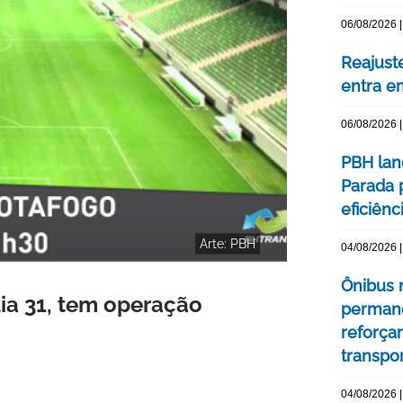
06/08/2026 |
Reajuste
entra e
06/08/2026 |
PBH lan
Parada 
eficiên
Arte: PBH
04/08/2026 |
Ônibus n
ia 31, tem operação
permane
reforça
transpo
04/08/2026 |