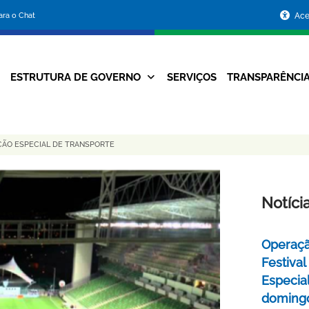
Portal
para o Chat
Ace
da
Prefeitura
ESTRUTURA DE GOVERNO
SERVIÇOS
TRANSPARÊNCI
Navegação
de
Principal
Belo
AÇÃO ESPECIAL DE TRANSPORTE
Horizonte
Notíci
Operaçã
Festival
Especial
domingo