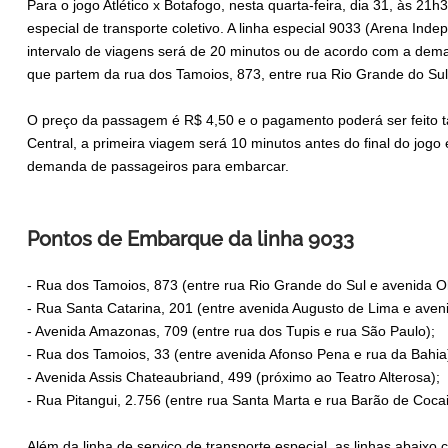
Para o jogo Atlético x Botafogo, nesta quarta-feira, dia 31, às 2
especial de transporte coletivo. A linha especial 9033 (Arena In
intervalo de viagens será de 20 minutos ou de acordo com a dem
que partem da rua dos Tamoios, 873, entre rua Rio Grande do Sul
O preço da passagem é R$ 4,50 e o pagamento poderá ser feito 
Central, a primeira viagem será 10 minutos antes do final do jog
demanda de passageiros para embarcar.
Pontos de Embarque da linha 9033
- Rua dos Tamoios, 873 (entre rua Rio Grande do Sul e avenida Ol
- Rua Santa Catarina, 201 (entre avenida Augusto de Lima e ave
- Avenida Amazonas, 709 (entre rua dos Tupis e rua São Paulo);
- Rua dos Tamoios, 33 (entre avenida Afonso Pena e rua da Bahia
- Avenida Assis Chateaubriand, 499 (próximo ao Teatro Alterosa);
- Rua Pitangui, 2.756 (entre rua Santa Marta e rua Barão de Cocai
Além da linha de serviço de transporte especial, as linhas abaixo