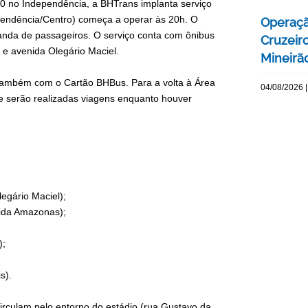
1h30 no Independência, a BHTrans implanta serviço
dependência/Centro) começa a operar às 20h. O
Operaçã
anda de passageiros. O serviço conta com ônibus
Cruzeir
 e avenida Olegário Maciel.
Mineirão
também com o Cartão BHBus. Para a volta à Área
04/08/2026 |
o e serão realizadas viagens enquanto houver
egário Maciel);
nida Amazonas);
);
s).
 circulam pelo entorno do estádio (rua Gustavo da