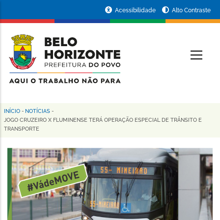
Pular
Portal
Acessibilidade
Alto Contraste
para
da
o
conteúdo
Prefeitura
O
principal
de
Belo
Horizonte
INÍCIO
-
NOTÍCIAS
-
Trilha
JOGO CRUZEIRO X FLUMINENSE TERÁ OPERAÇÃO ESPECIAL DE TRÂNSITO E
TRANSPORTE
de
navegação