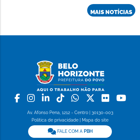
MAIS NOTÍCIAS
Facebook
Instagram
Linkedin
Tiktok
Whatsapp
X
Flickr
Yo
Av. Afonso Pena, 1212 - Centro | 30130-003
Política de privacidade
|
Mapa do site
FALE COM A
PBH