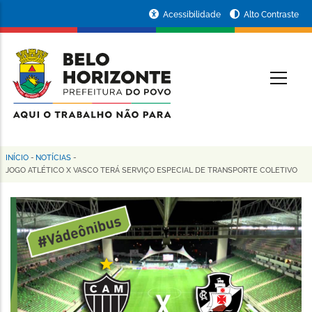
Pular
Portal
Acessibilidade
Alto Contraste
para
da
o
conteúdo
Prefeitura
O
principal
de
Belo
Horizonte
INÍCIO
-
NOTÍCIAS
-
Trilha
JOGO ATLÉTICO X VASCO TERÁ SERVIÇO ESPECIAL DE TRANSPORTE COLETIVO
de
navegação