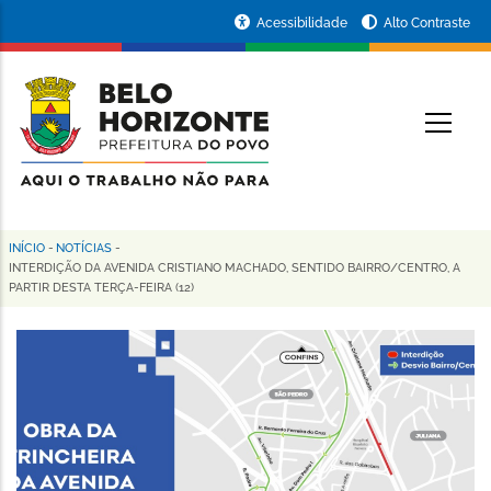
Pular
Portal
Acessibilidade
Alto Contraste
para
da
o
conteúdo
Prefeitura
O
principal
de
Belo
Horizonte
INÍCIO
-
NOTÍCIAS
-
Trilha
INTERDIÇÃO DA AVENIDA CRISTIANO MACHADO, SENTIDO BAIRRO/CENTRO, A
PARTIR DESTA TERÇA-FEIRA (12)
de
navegação