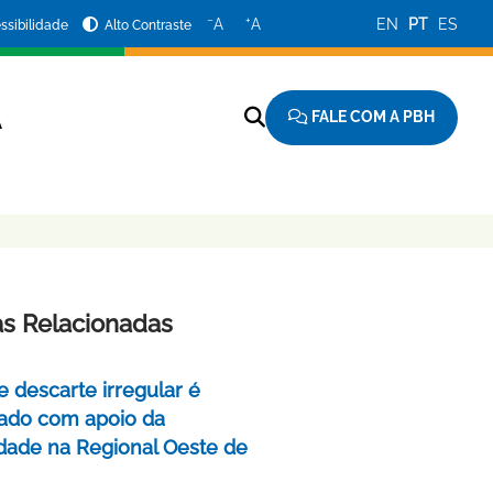
−
+
A
A
EN
PT
ES
ssibilidade
Alto Contraste
FALE COM A PBH
A
as Relacionadas
e descarte irregular é
izado com apoio da
ade na Regional Oeste de