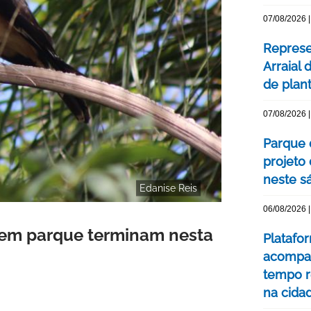
07/08/2026 |
Represe
Arraial 
de plan
07/08/2026 |
Parque 
projeto
neste s
Edanise Reis
06/08/2026 |
 em parque terminam nesta
Platafo
acompa
tempo r
na cida