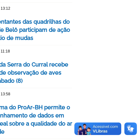
 13:12
ntantes das quadrilhas do
de Belô participam de ação
tio de mudas
 11:18
da Serra do Curral recebe
 de observação de aves
ábado (8)
 13:58
rma do ProAr-BH permite o
nhamento de dados em
eal sobre a qualidade do ar
de