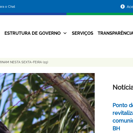
Portal
para o Chat
Ace
da
Prefeitura
ESTRUTURA DE GOVERNO
SERVIÇOS
TRANSPARÊNCI
Navegação
de
Principal
Belo
NAM NESTA SEXTA-FEIRA (25)
Horizonte
Notíci
Ponto d
revital
comunid
BH