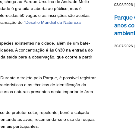
vis, chega ao Parque Ursulina de Andrade Mello
03/08/2026 |
vidade é gratuita e aberta ao público, mas é
oferecidas 50 vagas e as inscrições são aceitas
Parque 
rogramação do
“Desafio Mundial da Natureza
anos co
ambienta
espécies existentes na cidade, além de um bate-
30/07/2026 |
idades. A concentração é às 6h30 na entrada do
da saída para a observação, que ocorre a partir
urante o trajeto pelo Parque, é possível registrar
cterísticas e as técnicas de identificação da
recursos naturais presentes nesta importante área
so de protetor solar, repelente, boné e calçado
ugentando as aves, recomenda-se o uso de roupas
emais participantes.