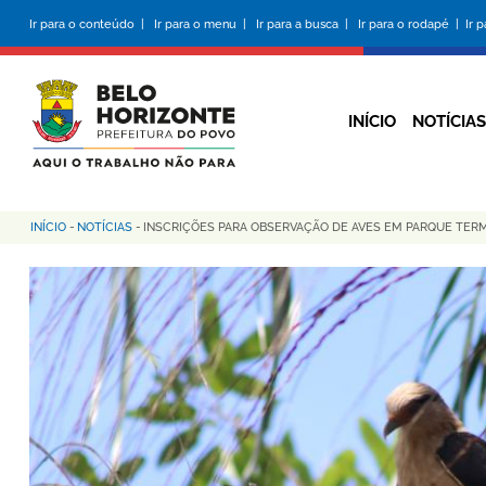
Pular
Ir para o conteúdo |
Ir para o menu |
Ir para a busca |
Ir para o rodapé |
Ir 
para
o
conteúdo
principal
INÍCIO
NOTÍCIAS
INÍCIO
-
NOTÍCIAS
-
INSCRIÇÕES PARA OBSERVAÇÃO DE AVES EM PARQUE TERMI
Trilha
de
navegação