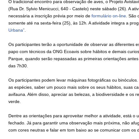
O tradicional encontro para observação de aves, o Projeto Avista
(Rua Dr. Sylvio Menicucci, 640 - Castelo) neste sábado (26). A ati
necessária a inscrição prévia por meio de
formulário on-line
. São 
somente até na sexta-feira (25), às 12h. A atividade integra a p
Urbana”
.
Os participantes terão a oportunidade de observar as diferentes 
papo com técnicos da ONG Ecoavis sobre hábitos e demais curios
Parque, quando serão repassadas as primeiras orientações antes 
das 7h30.
Os participantes podem levar máquinas fotográficas ou binóculos. D
as espécies, saber um pouco mais sobre os seus hábitos, suas cara
avifauna. Além disso, apreciar as belezas, a biodiversidade e os 
verde.
Dentre as orientações para aproveitar melhor a atividade, está o u
fechado. Já para garantir uma observação mais próxima, não af
com cores neutras e falar em tom baixo ao se comunicar com os d