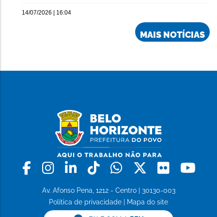
14/07/2026 | 16:04
MAIS NOTÍCIAS
Facebook
Instagram
Linkedin
Tiktok
Whatsapp
X
Flickr
Yo
Av. Afonso Pena, 1212 - Centro | 30130-003
Política de privacidade
|
Mapa do site