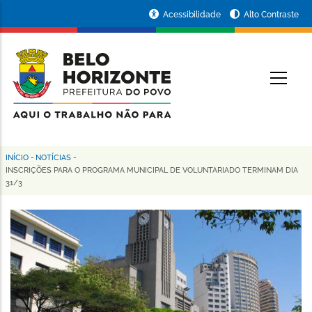
Pular
Portal
Acessibilidade
Alto Contraste
para
da
o
conteúdo
Prefeitura
O
principal
de
Belo
Horizonte
INÍCIO
-
NOTÍCIAS
-
Trilha
INSCRIÇÕES PARA O PROGRAMA MUNICIPAL DE VOLUNTARIADO TERMINAM DIA
31/3
de
navegação