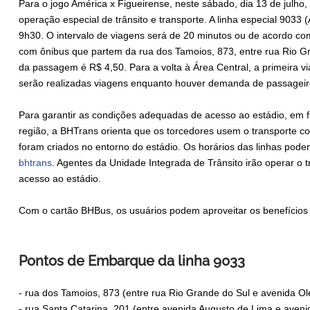
Para o jogo América x Figueirense, neste sábado, dia 13 de julho
operação especial de trânsito e transporte. A linha especial 903
9h30. O intervalo de viagens será de 20 minutos ou de acordo c
com ônibus que partem da rua dos Tamoios, 873, entre rua Rio Gr
da passagem é R$ 4,50. Para a volta à Área Central, a primeira vi
serão realizadas viagens enquanto houver demanda de passageir
Para garantir as condições adequadas de acesso ao estádio, em 
região, a BHTrans orienta que os torcedores usem o transporte col
foram criados no entorno do estádio. Os horários das linhas pod
bhtrans
. Agentes da Unidade Integrada de Trânsito irão operar o t
acesso ao estádio.
Com o cartão BHBus, os usuários podem aproveitar os benefício
Pontos de Embarque da linha 9033
- rua dos Tamoios, 873 (entre rua Rio Grande do Sul e avenida Ol
- rua Santa Catarina, 201 (entre avenida Augusto de Lima e aven