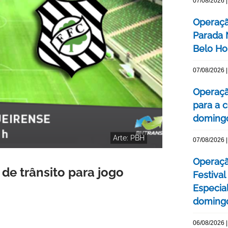
07/08/2026 |
Operaçã
Parada
Belo Ho
07/08/2026 |
Operaçã
para a c
domingo
Arte: PBH
07/08/2026 |
Operaçã
e trânsito para jogo
Festival
Especial
domingo
06/08/2026 |