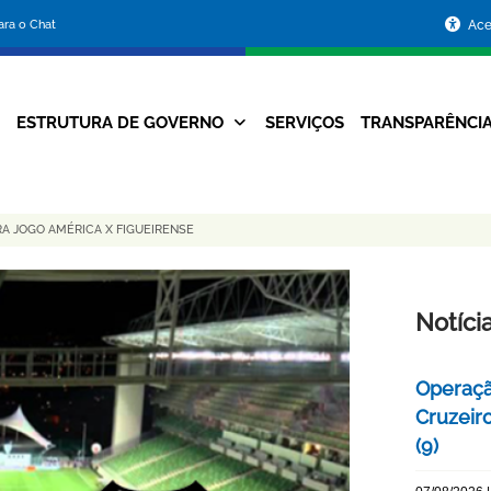
Portal
para o Chat
Ace
da
Prefeitura
ESTRUTURA DE GOVERNO
SERVIÇOS
TRANSPARÊNCI
Navegação
de
Principal
Belo
A JOGO AMÉRICA X FIGUEIRENSE
Horizonte
Notíci
Operaçã
Cruzeir
(9)