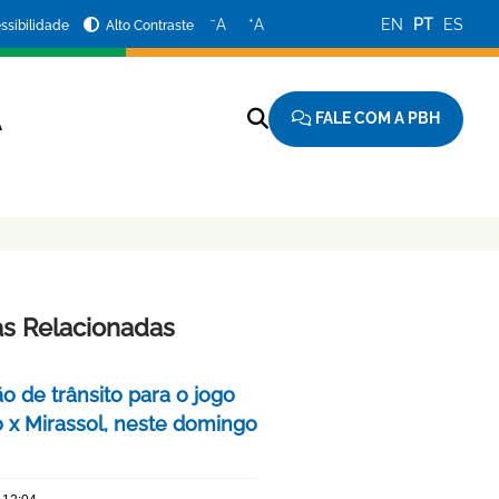
−
+
A
A
EN
PT
ES
ssibilidade
Alto Contraste
FALE COM A PBH
A
as Relacionadas
o de trânsito para o jogo
o x Mirassol, neste domingo