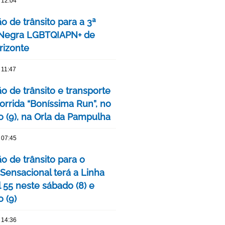
 12:04
o de trânsito para a 3ª
 Negra LGBTQIAPN+ de
rizonte
 11:47
o de trânsito e transporte
orrida “Boníssima Run”, no
 (9), na Orla da Pampulha
 07:45
o de trânsito para o
 Sensacional terá a Linha
 55 neste sábado (8) e
 (9)
 14:36