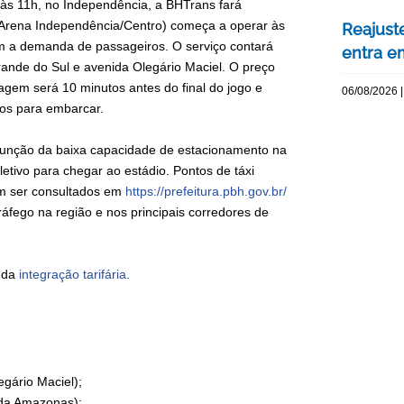
, às 11h, no Independência, a BHTrans fará
3 (Arena Independência/Centro) começa a operar às
Reajuste
om a demanda de passageiros. O serviço contará
entra e
ande do Sul e avenida Olegário Maciel. O preço
agem será 10 minutos antes do final do jogo e
06/08/2026 |
os para embarcar.
função da baixa capacidade de estacionamento na
etivo para chegar ao estádio. Pontos de táxi
em ser consultados em
https://prefeitura.pbh.gov.br/
ráfego na região e nos principais corredores de
s da
integração tarifária.
egário Maciel);
ida Amazonas);