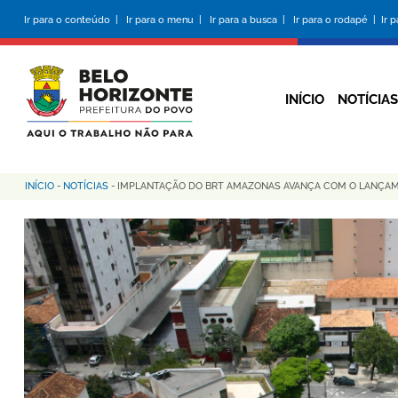
Pular
Ir para o conteúdo |
Ir para o menu |
Ir para a busca |
Ir para o rodapé |
Ir 
para
o
conteúdo
principal
INÍCIO
NOTÍCIAS
INÍCIO
-
NOTÍCIAS
-
IMPLANTAÇÃO DO BRT AMAZONAS AVANÇA COM O LANÇAM
Trilha
de
navegação