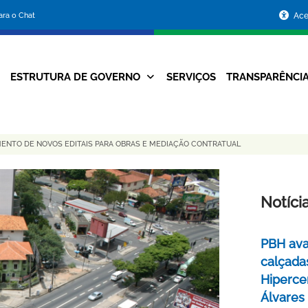
Portal
para o Chat
Ace
da
Prefeitura
ESTRUTURA DE GOVERNO
SERVIÇOS
TRANSPARÊNCI
Navegação
de
Principal
Belo
ENTO DE NOVOS EDITAIS PARA OBRAS E MEDIAÇÃO CONTRATUAL
Horizonte
Notíci
PBH ava
calçada
Hipercen
Álvares