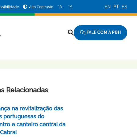
−
+
A
A
EN
PT
ES
ssibilidade
Alto Contraste
FALE COM A PBH
A
as Relacionadas
nça na revitalização das
s portuguesas do
tro e canteiro central da
 Cabral