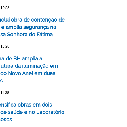
 10:58
clui obra de contenção de
 e amplia segurança na
ssa Senhora de Fátima
 13:28
ura de BH amplia a
trutura da iluminação em
 do Novo Anel em duas
is
 11:38
ensifica obras em dois
 de saúde e no Laboratório
noses