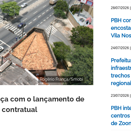
28/07/2026 |
PBH con
encosta
Vila No
24/07/2026 |
Prefeit
infraes
trechos
Rogério França/Smobi
regiona
23/07/2026 |
ça com o lançamento de
PBH int
 contratual
centros
de Zoo