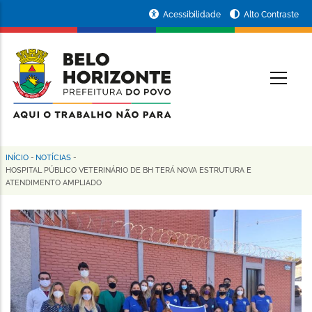
Pular
Portal
Acessibilidade
Alto Contraste
para
da
o
conteúdo
Prefeitura
O
principal
de
Belo
Horizonte
INÍCIO
-
NOTÍCIAS
-
Trilha
HOSPITAL PÚBLICO VETERINÁRIO DE BH TERÁ NOVA ESTRUTURA E
ATENDIMENTO AMPLIADO
de
navegação