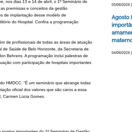
 nos dias 13 e 14 de abril, o 1º Seminário de
05/08/2026 |
l as premissas e conceitos da gestão
izes de implantação desse modelo de
Agosto 
itório do Hospital. Confira a programação
importâ
amament
matern
lém de profissionais de todas as áreas de atuação
l de Saúde de Belo Horizonte, da Secretaria de
04/08/2026 |
lon Behrens. A programação inclui palestras de
uação com participação de hospitais importantes
es do HMDCC. “É um seminário que abrange todas
ntação oficial dos valores que são caros a essa
 RH, Carmen Lúcia Gomes.
s pontos importantes do 1º Seminário de Gestão.