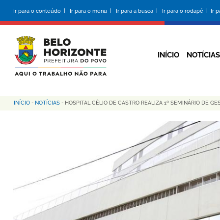
Pular
Ir para o conteúdo |
Ir para o menu |
Ir para a busca |
Ir para o rodapé |
Ir 
para
o
conteúdo
principal
INÍCIO
NOTÍCIAS
INÍCIO
-
NOTÍCIAS
-
HOSPITAL CÉLIO DE CASTRO REALIZA 1º SEMINÁRIO DE GES
Trilha
de
navegação