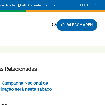
−
+
A
A
EN
PT
ES
ssibilidade
Alto Contraste
FALE COM A PBH
A
as Relacionadas
a Campanha Nacional de
cinação será neste sábado