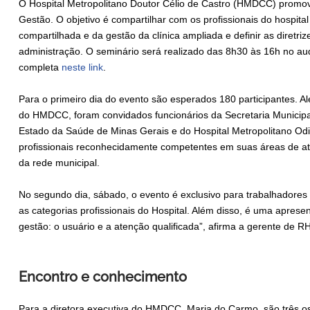
O Hospital Metropolitano Doutor Célio de Castro (HMDCC) promove,
Gestão. O objetivo é compartilhar com os profissionais do hospita
compartilhada e da gestão da clínica ampliada e definir as diretr
administração. O seminário será realizado das 8h30 às 16h no aud
completa
neste link
.
Para o primeiro dia do evento são esperados 180 participantes. A
do HMDCC, foram convidados funcionários da Secretaria Municipa
Estado da Saúde de Minas Gerais e do Hospital Metropolitano Odi
profissionais reconhecidamente competentes em suas áreas de at
da rede municipal.
No segundo dia, sábado, o evento é exclusivo para trabalhador
as categorias profissionais do Hospital. Além disso, é uma aprese
gestão: o usuário e a atenção qualificada”, afirma a gerente de
Encontro e conhecimento
Para a diretora executiva do HMDCC, Maria do Carmo, são três o