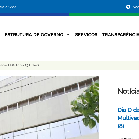
Portal
para o Chat
Ace
da
Prefeitura
ESTRUTURA DE GOVERNO
SERVIÇOS
TRANSPARÊNCI
Navegação
de
Principal
Belo
TÃO NOS DIAS 13 E 14/4
Horizonte
Notíci
Dia D d
Multiva
(8)