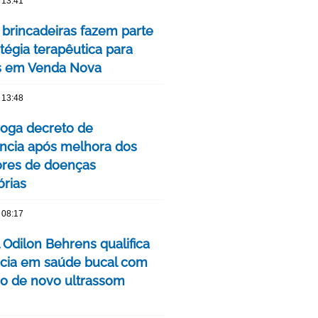
 13:41
 brincadeiras fazem parte
tégia terapêutica para
s em Venda Nova
 13:48
oga decreto de
cia após melhora dos
ores de doenças
órias
 08:17
 Odilon Behrens qualifica
ncia em saúde bucal com
ão de novo ultrassom