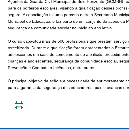
Agentes da Guarda Civil Municipal de Belo Horizonte (GCMBH) rea
para os porteiros escolares, visando a qualificação desses profis
seguro. A capacitação foi uma parceria entre a Secretaria Munici
Municipal de Educação, e faz parte de um conjunto de ações da Pr
segurança da comunidade escolar no início do ano letivo.
O curso capacitou mais de 500 profissionais que prestam serviço
terceirizada. Durante a qualificação foram apresentados o Estatu
adolescentes em caso de cometimento de ato ilícito, procedimen
crianças e adolescentes, segurança da comunidade escolar, segur
Prevenção e Combate a Incêndios, entre outros.
O principal objetivo da ação é a necessidade de aprimoramento con
para a garantia da segurança dos educadores, pais e crianças den
IMPRIMIR
ESTA
PÁGINA