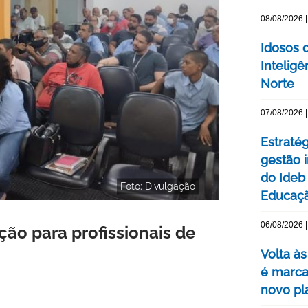
08/08/2026 |
Idosos 
Inteligê
Norte
07/08/2026 |
Estraté
gestão 
do Ideb
Foto: Divulgação
Educaç
06/08/2026 |
ão para profissionais de
Volta às
é marca
novo pl