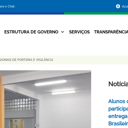
Portal
para o Chat
Ace
da
Prefeitura
ESTRUTURA DE GOVERNO
SERVIÇOS
TRANSPARÊNCI
Navegação
de
Principal
Belo
ONAIS DE PORTARIA E VIGILÂNCIA
Horizonte
Notíci
Alunos 
partici
entrega
Brasile