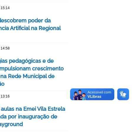
 15:14
descobrem poder da
ncia Artificial na Regional
 14:58
gias pedagógicas e de
impulsionam crescimento
 na Rede Municipal de
ão
 13:16
 aulas na Emei Vila Estrela
da por inauguração de
ayground