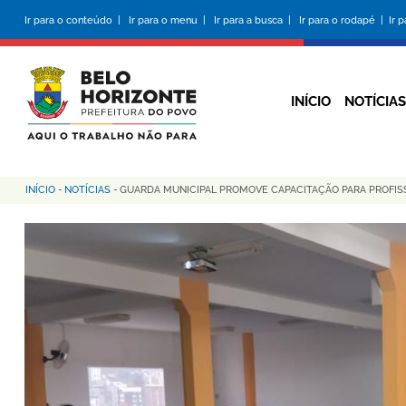
Pular
Ir para o conteúdo |
Ir para o menu |
Ir para a busca |
Ir para o rodapé |
Ir 
para
o
conteúdo
principal
INÍCIO
NOTÍCIAS
INÍCIO
-
NOTÍCIAS
-
GUARDA MUNICIPAL PROMOVE CAPACITAÇÃO PARA PROFISSI
Trilha
de
navegação