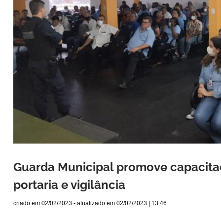
Guarda Municipal promove capacitaç
portaria e vigilância
criado em
02/02/2023
- atualizado em
02/02/2023 | 13:46