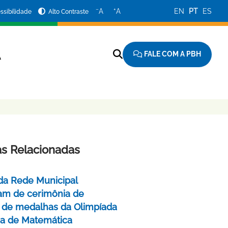
−
+
A
A
EN
PT
ES
ssibilidade
Alto Contraste
FALE COM A PBH
A
as Relacionadas
da Rede Municipal
pam de cerimônia de
 de medalhas da Olimpíada
ira de Matemática