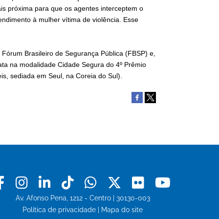
mais próxima para que os agentes interceptem o
endimento à mulher vítima de violência. Esse
do Fórum Brasileiro de Segurança Pública (FBSP) e,
rata na modalidade Cidade Segura do 4º Prêmio
is, sediada em Seul, na Coreia do Sul).
Facebook
Instagram
Linkedin
Tiktok
Whatsapp
X
Flickr
Youtu
Av. Afonso Pena, 1212 - Centro | 30130-003
Política de privacidade
|
Mapa do site