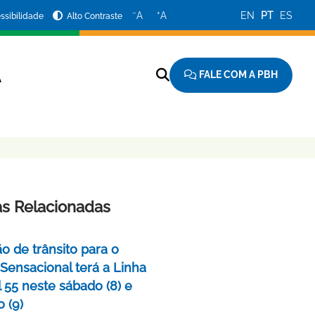
−
+
A
A
EN
PT
ES
ssibilidade
Alto Contraste
FALE COM A PBH
A
as Relacionadas
o de trânsito para o
 Sensacional terá a Linha
 55 neste sábado (8) e
 (9)