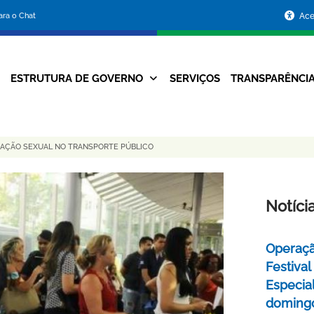
Portal
para o Chat
Ace
da
Prefeitura
ESTRUTURA DE GOVERNO
SERVIÇOS
TRANSPARÊNCI
Navegação
de
Principal
Belo
AÇÃO SEXUAL NO TRANSPORTE PÚBLICO
Horizonte
Notíci
Operaçã
Festival
Especial
domingo