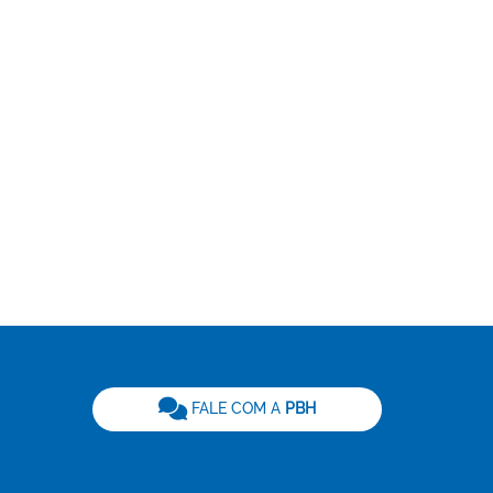
be
FALE COM A
PBH