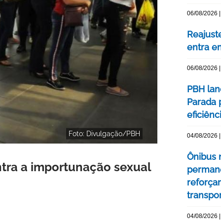
06/08/2026 |
Reajuste
entra e
06/08/2026 |
PBH lan
Parada 
eficiên
Foto: Divulgação/PBH
04/08/2026 |
Ônibus n
tra a importunação sexual
permane
reforça
transpo
04/08/2026 |