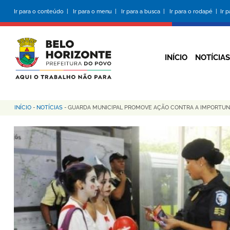
Pular
Ir para o conteúdo |
Ir para o menu |
Ir para a busca |
Ir para o rodapé |
Ir 
para
o
conteúdo
principal
INÍCIO
NOTÍCIAS
INÍCIO
-
NOTÍCIAS
-
GUARDA MUNICIPAL PROMOVE AÇÃO CONTRA A IMPORTUN
Trilha
de
navegação