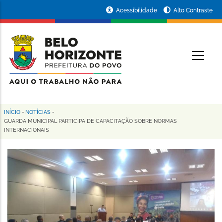
Pular
Portal
Acessibilidade
Alto Contraste
para
da
o
conteúdo
Prefeitura
O
principal
de
Belo
Horizonte
INÍCIO
-
NOTÍCIAS
-
Trilha
GUARDA MUNICIPAL PARTICIPA DE CAPACITAÇÃO SOBRE NORMAS
INTERNACIONAIS
de
navegação