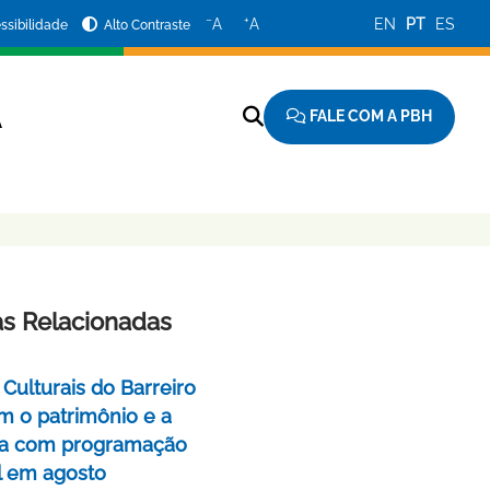
−
+
A
A
EN
PT
ES
ssibilidade
Alto Contraste
FALE COM A PBH
A
as Relacionadas
Culturais do Barreiro
m o patrimônio e a
a com programação
l em agosto