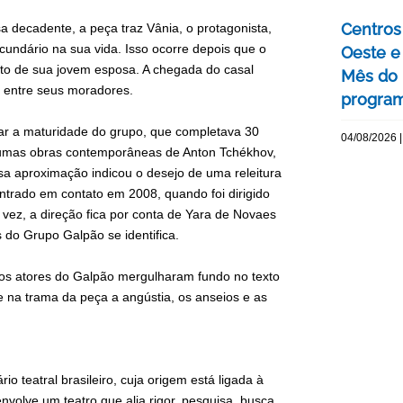
Centros 
a decadente, a peça traz Vânia, o protagonista,
ndário na sua vida. Isso ocorre depois que o
Oeste 
nto de sua jovem esposa. A chegada do casal
Mês do 
s entre seus moradores.
program
tar a maturidade do grupo, que completava 30
04/08/2026 |
lgumas obras contemporâneas de Anton Tchékhov,
sa aproximação indicou o desejo de uma releitura
 entrado em contato em 2008, quando foi dirigido
 vez, a direção fica por conta de Yara de Novaes
 do Grupo Galpão se identifica.
os atores do Galpão mergulharam fundo no texto
 e na trama da peça a angústia, os anseios e as
teatral brasileiro, cuja origem está ligada à
nvolve um teatro que alia rigor, pesquisa, busca