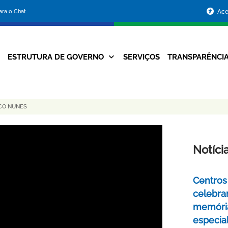
Portal
para o Chat
Ace
da
Prefeitura
ESTRUTURA DE GOVERNO
SERVIÇOS
TRANSPARÊNCI
Navegação
de
Principal
Belo
SCO NUNES
Horizonte
Notíci
Centros 
celebra
memóri
especia