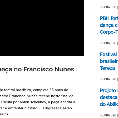
06/08/2026 |
PBH for
dança c
Corpo-Te
06/08/2026 |
Festival
brasile
peça no Francisco Nunes
Tereza
05/08/2026 |
teatral brasileiro, completa 35 anos de
Projeto
atro Francisco Nunes recebe neste final de
destaca 
 Escrita por Anton Tchékhov, a peça aborda a
do Abíli
r e enfrentar o futuro. Os ingressos serão
eatro.
05/08/2026 |