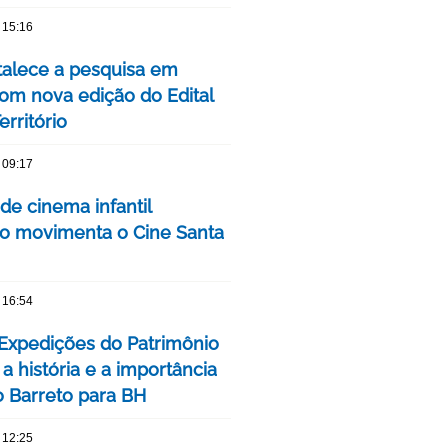
 15:16
talece a pesquisa em
om nova edição do Edital
rritório
 09:17
 de cinema infantil
iro movimenta o Cine Santa
 16:54
 Expedições do Patrimônio
a história e a importância
o Barreto para BH
 12:25