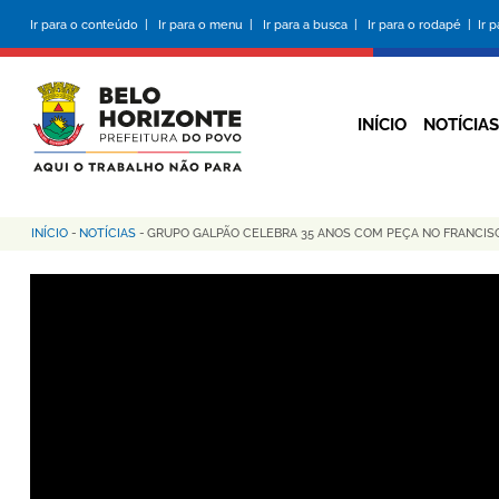
Pular
Ir para o conteúdo |
Ir para o menu |
Ir para a busca |
Ir para o rodapé |
Ir 
para
o
conteúdo
principal
INÍCIO
NOTÍCIAS
INÍCIO
-
NOTÍCIAS
-
GRUPO GALPÃO CELEBRA 35 ANOS COM PEÇA NO FRANCI
Trilha
de
navegação