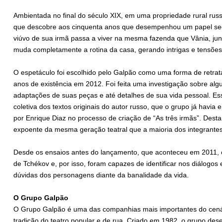
Ambientada no final do século XIX, em uma propriedade rural russ
que descobre aos cinquenta anos que desempenhou um papel secu
viúvo de sua irmã passa a viver na mesma fazenda que Vânia, ju
muda completamente a rotina da casa, gerando intrigas e tensõe
O espetáculo foi escolhido pelo Galpão como uma forma de retra
anos de existência em 2012. Foi feita uma investigação sobre a
adaptações de suas peças e até detalhes de sua vida pessoal. Es
coletiva dos textos originais do autor russo, que o grupo já havia
por Enrique Diaz no processo de criação de “As três irmãs”. Desta
expoente da mesma geração teatral que a maioria dos integrantes
Desde os ensaios antes do lançamento, que aconteceu em 2011, 
de Tchékov e, por isso, foram capazes de identificar nos diálogos
dúvidas dos personagens diante da banalidade da vida.
O Grupo Galpão
O Grupo Galpão é uma das companhias mais importantes do cenário 
tradição do teatro popular e de rua. Criado em 1982, o grupo dese