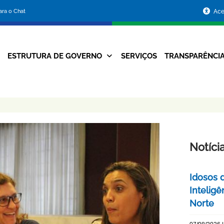
Portal
para o Chat
Ace
da
Prefeitura
ESTRUTURA DE GOVERNO
SERVIÇOS
TRANSPARÊNCI
Navegação
de
Principal
Belo
Horizonte
Notíci
Idosos 
Inteligê
Norte