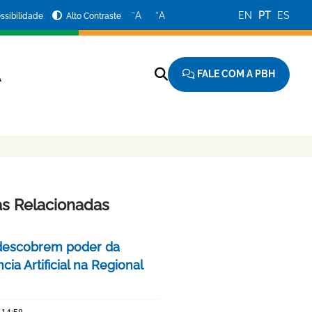
−
+
A
A
EN
PT
ES
ssibilidade
Alto Contraste
FALE COM A PBH
A
as Relacionadas
descobrem poder da
ncia Artificial na Regional