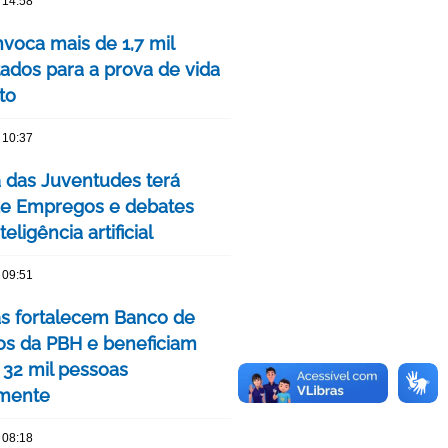
 14:58
voca mais de 1,7 mil
ados para a prova de vida
to
 10:37
das Juventudes terá
de Empregos e debates
eligência artificial
 09:51
as fortalecem Banco de
os da PBH e beneficiam
 32 mil pessoas
mente
 08:18