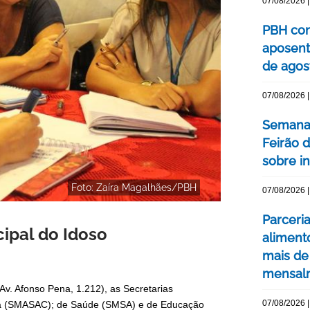
07/08/2026 |
PBH con
aposent
de agos
07/08/2026 |
Semana 
Feirão 
sobre int
Foto: Zaíra Magalhães/PBH
07/08/2026 |
Parceri
cipal do Idoso
aliment
mais de
mensal
Av. Afonso Pena, 1.212), as Secretarias
07/08/2026 |
ania (SMASAC); de Saúde (SMSA) e de Educação