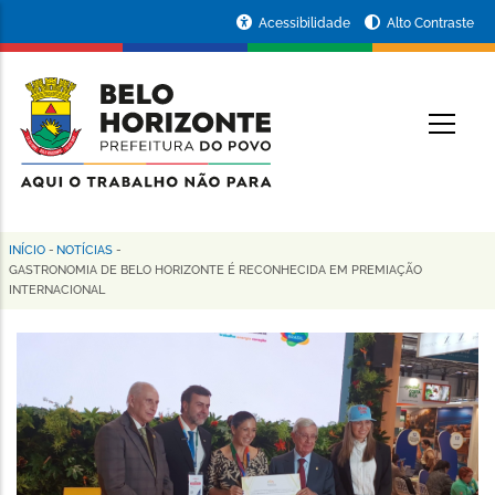
Pular
Portal
Acessibilidade
Alto Contraste
para
da
o
conteúdo
Prefeitura
O
principal
de
Belo
Horizonte
INÍCIO
-
NOTÍCIAS
-
Trilha
GASTRONOMIA DE BELO HORIZONTE É RECONHECIDA EM PREMIAÇÃO
INTERNACIONAL
de
navegação