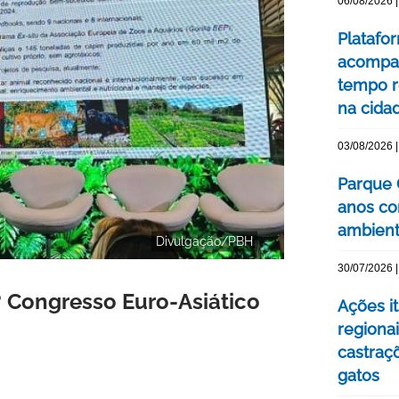
06/08/2026 |
Platafo
acompa
tempo r
na cida
03/08/2026 |
Parque 
anos co
ambienta
Divulgação/PBH
30/07/2026 |
º Congresso Euro-Asiático
Ações i
regionai
castraç
gatos