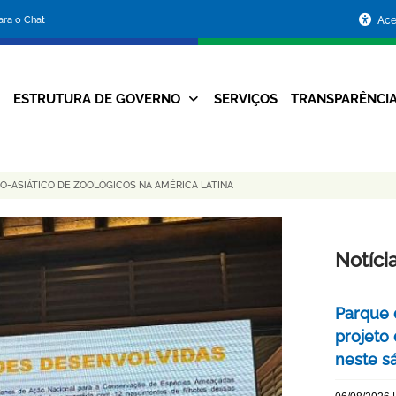
Portal
para o Chat
Ace
da
Prefeitura
ESTRUTURA DE GOVERNO
SERVIÇOS
TRANSPARÊNCI
Navegação
de
Principal
Belo
O-ASIÁTICO DE ZOOLÓGICOS NA AMÉRICA LATINA
Horizonte
Notíci
Parque 
projeto
neste s