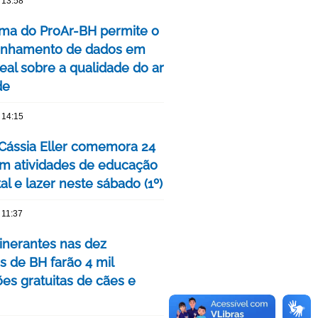
 13:58
rma do ProAr-BH permite o
nhamento de dados em
eal sobre a qualidade do ar
de
 14:15
Cássia Eller comemora 24
m atividades de educação
l e lazer neste sábado (1º)
 11:37
tinerantes nas dez
s de BH farão 4 mil
ões gratuitas de cães e