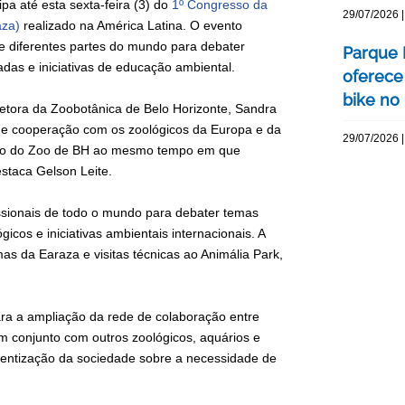
a até esta sexta-feira (3) do
1º Congresso da
29/07/2026 |
aza)
realizado na América Latina. O evento
de diferentes partes do mundo para debater
Parque 
as e iniciativas de educação ambiental.
oferece
bike no 
retora da Zoobotânica de Belo Horizonte, Sandra
de cooperação com os zoológicos da Europa e da
29/07/2026 |
lho do Zoo de BH ao mesmo tempo em que
staca Gelson Leite.
rofissionais de todo o mundo para debater temas
cos e iniciativas ambientais internacionais. A
as da Earaza e visitas técnicas ao Animália Park,
ra a ampliação da rede de colaboração entre
m conjunto com outros zoológicos, aquários e
ientização da sociedade sobre a necessidade de