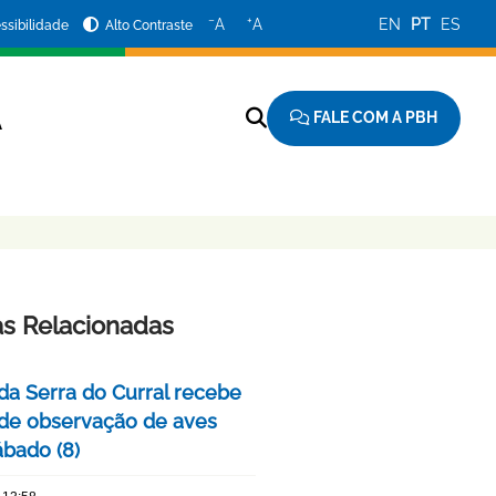
−
+
A
A
EN
PT
ES
ssibilidade
Alto Contraste
FALE COM A PBH
A
as Relacionadas
da Serra do Curral recebe
 de observação de aves
ábado (8)