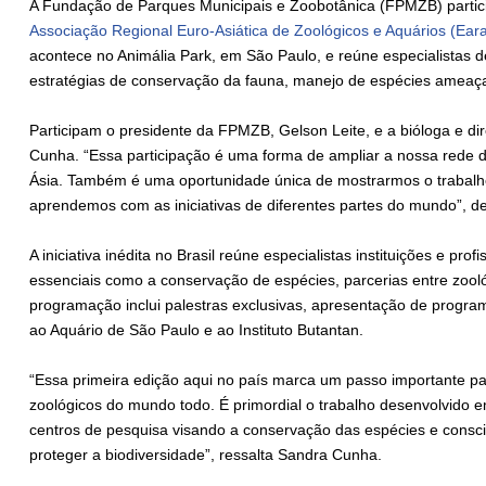
A Fundação de Parques Municipais e Zoobotânica (FPMZB) particip
Associação Regional Euro-Asiática de Zoológicos e Aquários (Ear
acontece no Animália Park, em São Paulo, e reúne especialistas 
estratégias de conservação da fauna, manejo de espécies ameaçad
Participam o presidente da FPMZB, Gelson Leite, e a bióloga e di
Cunha. “Essa participação é uma forma de ampliar a nossa rede 
Ásia. Também é uma oportunidade única de mostrarmos o traba
aprendemos com as iniciativas de diferentes partes do mundo”, de
A iniciativa inédita no Brasil reúne especialistas instituições e p
essenciais como a conservação de espécies, parcerias entre zoológi
programação inclui palestras exclusivas, apresentação de program
ao Aquário de São Paulo e ao Instituto Butantan.
“Essa primeira edição aqui no país marca um passo importante pa
zoológicos do mundo todo. É primordial o trabalho desenvolvido e
centros de pesquisa visando a conservação das espécies e consc
proteger a biodiversidade”, ressalta Sandra Cunha.