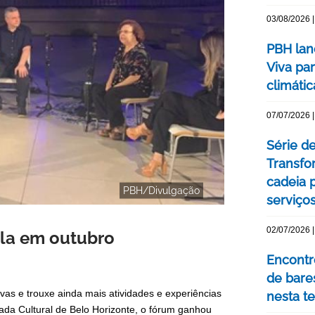
03/08/2026 |
PBH lan
Viva pa
climátic
07/07/2026 |
Série d
Transfo
cadeia 
PBH/Divulgação
serviço
02/07/2026 |
pla em outubro
Encontro
de bare
vas e trouxe ainda mais atividades e experiências
nesta te
ada Cultural de Belo Horizonte, o fórum ganhou