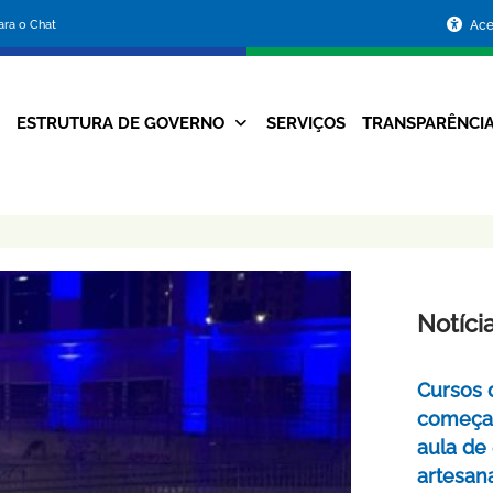
Portal
para o Chat
Ace
da
Prefeitura
ESTRUTURA DE GOVERNO
SERVIÇOS
TRANSPARÊNCI
Navegação
de
Principal
Belo
Horizonte
Notíci
Cursos 
começa
aula de
artesan