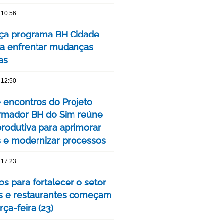
 10:56
ça programa BH Cidade
ra enfrentar mudanças
as
 12:50
e encontros do Projeto
rmador BH do Sim reúne
produtiva para aprimorar
s e modernizar processos
 17:23
s para fortalecer o setor
s e restaurantes começam
rça-feira (23)