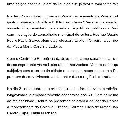
uma edição especial, além da reunião que já ocorre toda terceira 
No dia 17 de outubro, durante o Vira e Faz – evento da Virada Cu
gastronomia –, o Qualifica BH! trouxe o tema “Percurso Econômico
assunto foi apresentado pela analista de políticas públicas da Pr
com mediação do conselheiro municipal de cultura Rodrigo Queiro
Pedro Paulo Garvo, além da professora Evellem Oliveira, a comp
da Moda Maria Carolina Ladeira.
Com o Centro de Referência da Juventude como cenário, a convers
dessa importante via na história belo-horizontina. Vale ressalta
subjetiva com o centro da cidade e, consequentemente, com a Rua
para um desenvolvimento ainda maior dessa região localizada no c
No dia 21 de outubro, em reunião virtual, o fórum teve sua edição
longevidade: o empoderamento econômico dos 60+”, em comemor
da melhor idade. Dentre os presentes, falaram a advogada Denis
a representante do Coletivo Girassol, Carmen Lúcia de Matos Barce
Centro Cape, Tânia Machado.