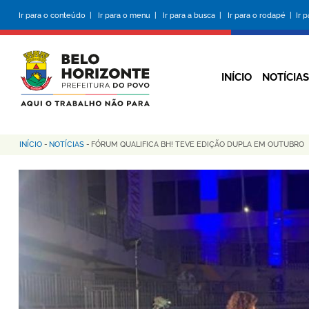
Pular
Ir para o conteúdo |
Ir para o menu |
Ir para a busca |
Ir para o rodapé |
Ir 
para
o
conteúdo
principal
INÍCIO
NOTÍCIAS
INÍCIO
-
NOTÍCIAS
-
FÓRUM QUALIFICA BH! TEVE EDIÇÃO DUPLA EM OUTUBRO
Trilha
de
navegação