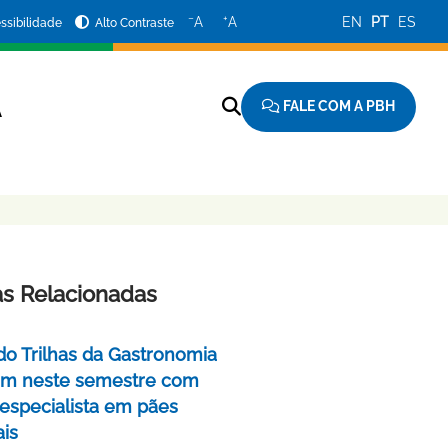
−
+
A
A
EN
PT
ES
ssibilidade
Alto Contraste
FALE COM A PBH
A
as Relacionadas
do Trilhas da Gastronomia
m neste semestre com
 especialista em pães
ais