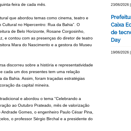
quinta-feira de cada mês.
23/06/2026 |
Prefeitu
ltural que abordou temas como cinema, teatro e
Caixa E
 Cultural no Hipercentro: Rua da Bahia”. O
efeitura de Belo Horizonte, Rosane Corgosinho,
de tecn
z, e contou com as presenças do diretor de teatro
Day
ositora Mara do Nascimento e a gestora do Museu
19/06/2026 |
a discorreu sobre a história e representatividade
r que cada um dos presentes tem uma relação
 da Bahia. Assim, foram traçadas estratégias
oração da capital mineira.
 tradicional e abordou o tema “Celebrando a
ação ao Outubro Prateado, mês de valorização
e Andrade Gomes, o engenheiro Paulo César Pina,
los, o professor Sérgio Birchal e a presidente do