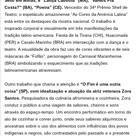
Sesc em Minas, e “Lança Cabocla” (MA), “Vamos Pra
Costa?" (BA), “Poeira” (CE).
Vencedor do 34º Prêmio Shell de
Teatro, o espetáculo amazonense “As Cores da América Latina”
está entre os destaques da mostra nacional. O trabalho é
inspirado corporal e visualmente em três manifestações da
tradição latino-americana: Fiesta de la Tirana (CHI), Huaconada
(PER) e Cavalo-Marinho (BRA) em intersecção com a dança e o
teatro. A visualidade da obra faz uso de cores vibrantes e de seis
máscaras de “Fofão”, personagem do Carnaval Maranhense
(BRA) simbolizando o esquecimento que as tradições
latinoamericanas atravessam.
Outro trabalho que chama a atenção é
“O Fim é uma outra
coisa” (SP), com idealização e atuação da atriz veterana Zora
Santos.
Pesquisadora da culinária afromineira e cozinheira, Zora
conduz o público a uma viagem de sabores, cheiros e sons
através do espaço-tempo. Um encontro performático em torno do
ato de cozinhar e comer junto, onde seus saberes alquímicos e
ancestrais sobre o uso dos alimentos com influências dos povos
indígenas e negros, são contrastados pelo passado e o presente