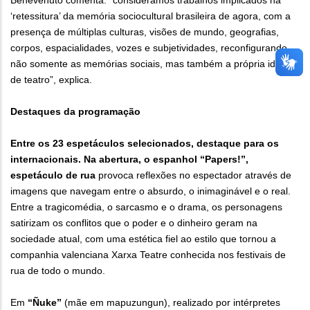
Benevenuto comenta: “consideramos trabalhos implicados na
‘retessitura’ da memória sociocultural brasileira de agora, com a
presença de múltiplas culturas, visões de mundo, geografias,
corpos, espacialidades, vozes e subjetividades, reconfigurando
não somente as memórias sociais, mas também a própria ideia
de teatro”, explica.
Destaques da programação
Entre os 23 espetáculos selecionados, destaque para os
internacionais. Na abertura, o espanhol “Papers!”,
espetáculo de rua
provoca reflexões no espectador através de
imagens que navegam entre o absurdo, o inimaginável e o real.
Entre a tragicomédia, o sarcasmo e o drama, os personagens
satirizam os conflitos que o poder e o dinheiro geram na
sociedade atual, com uma estética fiel ao estilo que tornou a
companhia valenciana Xarxa Teatre conhecida nos festivais de
rua de todo o mundo.
Em
“Ñuke”
(mãe em mapuzungun), realizado por intérpretes