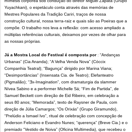
mímesis corpórea sob condução do diretor Miguel Zapata (Grupo
Yuyachkani), o espetáculo conta através das memórias de
Mestres Populares da Tradição Cariri, traços de nossa
construção cultural, nossa terra-raiz e quais são as Poeiras que a
compõe. O trabalho nos leva a reflexão: com acesso ampliado a
múltiplas referências culturais, deixamos por vezes de olhar para
as nossas próprias.
Já a Mostra Local do Festival é composta por
: “Andanças
Urbanas” (Cia Ananda); “A Velha Venda Nova” (Cóccix
Companhia Teatral); “Bagunça” dirigido por Marina Viana;
“Desimportâncias” (Insensata Cia. de Teatro); Elefanteatro
(Pigmalião); “Ǝx-Imagination”, com dramaturgia da slammer
Nívea Sabino e a performer Michelle Sá; “Fim de Partida”, de
Samuel Beckett com direção de Eid Ribeiro, em celebração a
seus 80 anos; “Memorada”, texto de Raysner de Paula, com
direção de Júlia Camargos; “Os Orixás” (Grupo Giramundo),
“Prelúdio a Ismael Ivo”, ritual de celebração com concepção de
Anderson Feliciano e Evandro Nunes; “querença” (Breve Cia.) e o
premiado “Vestido de Noiva” (Oficina Multimedia), que recebeu o