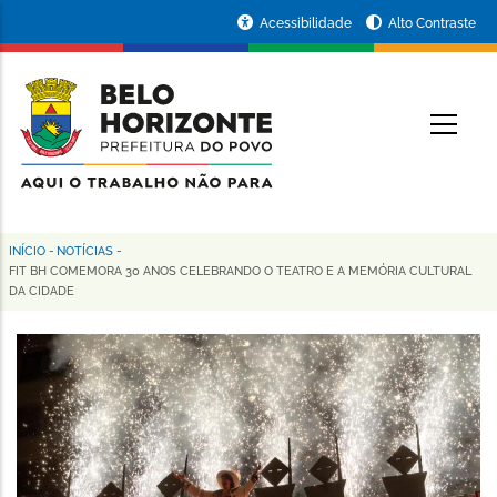
Pular
Portal
Acessibilidade
Alto Contraste
para
da
o
conteúdo
Prefeitura
O
principal
de
Belo
Horizonte
INÍCIO
-
NOTÍCIAS
-
Trilha
FIT BH COMEMORA 30 ANOS CELEBRANDO O TEATRO E A MEMÓRIA CULTURAL
DA CIDADE
de
navegação