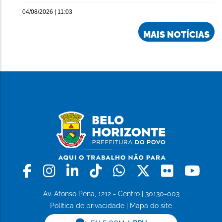
04/08/2026 | 11:03
MAIS NOTÍCIAS
Facebook
Instagram
Linkedin
Tiktok
Whatsapp
X
Flickr
Yo
Av. Afonso Pena, 1212 - Centro | 30130-003
Política de privacidade
|
Mapa do site