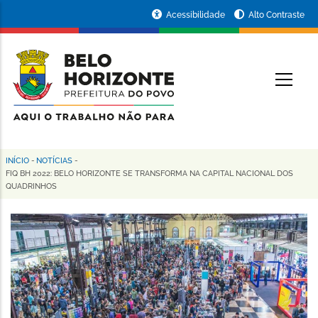
Pular
Portal
Acessibilidade
Alto Contraste
para
da
o
conteúdo
Prefeitura
O
principal
de
Belo
Horizonte
INÍCIO
-
NOTÍCIAS
-
Trilha
FIQ BH 2022: BELO HORIZONTE SE TRANSFORMA NA CAPITAL NACIONAL DOS
QUADRINHOS
de
navegação