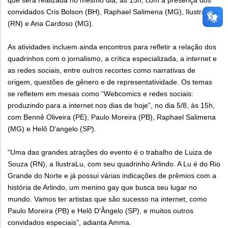
que será realizada no mesmo dia, às 15h, com a presença dos
convidados Cris Bolson (BH), Raphael Salimena (MG), Ilustralu
(RN) e Ana Cardoso (MG).
As atividades incluem ainda encontros para refletir a relação dos
quadrinhos com o jornalismo, a crítica especializada, a internet e
as redes sociais, entre outros recortes como narrativas de
origem, questões de gênero e de representatividade. Os temas
se refletem em mesas como “Webcomics e redes sociais:
produzindo para a internet nos dias de hoje”, no dia 5/8, às 15h,
com Bennê Oliveira (PE), Paulo Moreira (PB), Raphael Salimena
(MG) e Helô D'angelo (SP).
“Uma das grandes atrações do evento é o trabalho de Luiza de
Souza (RN), a IlustraLu, com seu quadrinho Arlindo. A Lu é do Rio
Grande do Norte e já possui várias indicações de prêmios com a
história de Arlindo, um menino gay que busca seu lugar no
mundo. Vamos ter artistas que são sucesso na internet, como
Paulo Moreira (PB) e Helô D'Ângelo (SP), e muitos outros
convidados especiais”, adianta Amma.