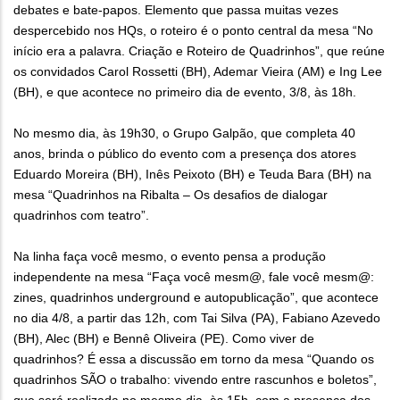
debates e bate-papos. Elemento que passa muitas vezes
despercebido nos HQs, o roteiro é o ponto central da mesa “No
início era a palavra. Criação e Roteiro de Quadrinhos”, que reúne
os convidados Carol Rossetti (BH), Ademar Vieira (AM) e Ing Lee
(BH), e que acontece no primeiro dia de evento, 3/8, às 18h.
No mesmo dia, às 19h30, o Grupo Galpão, que completa 40
anos, brinda o público do evento com a presença dos atores
Eduardo Moreira (BH), Inês Peixoto (BH) e Teuda Bara (BH) na
mesa “Quadrinhos na Ribalta – Os desafios de dialogar
quadrinhos com teatro”.
Na linha faça você mesmo, o evento pensa a produção
independente na mesa “Faça você mesm@, fale você mesm@:
zines, quadrinhos underground e autopublicação”, que acontece
no dia 4/8, a partir das 12h, com Tai Silva (PA), Fabiano Azevedo
(BH), Alec (BH) e Bennê Oliveira (PE). Como viver de
quadrinhos? É essa a discussão em torno da mesa “Quando os
quadrinhos SÃO o trabalho: vivendo entre rascunhos e boletos”,