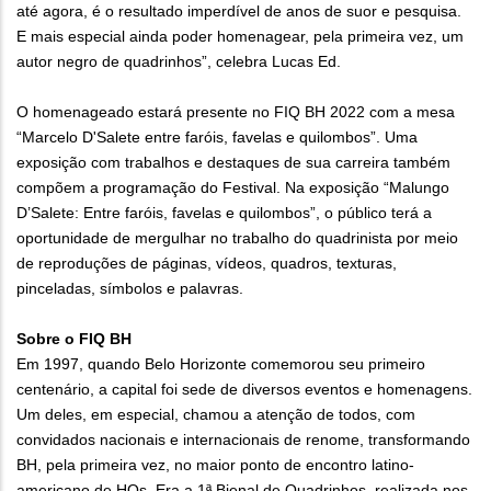
até agora, é o resultado imperdível de anos de suor e pesquisa.
E mais especial ainda poder homenagear, pela primeira vez, um
autor negro de quadrinhos”, celebra Lucas Ed.
O homenageado estará presente no FIQ BH 2022 com a mesa
“Marcelo D'Salete entre faróis, favelas e quilombos”. Uma
exposição com trabalhos e destaques de sua carreira também
compõem a programação do Festival. Na exposição “Malungo
D’Salete: Entre faróis, favelas e quilombos”, o público terá a
oportunidade de mergulhar no trabalho do quadrinista por meio
de reproduções de páginas, vídeos, quadros, texturas,
pinceladas, símbolos e palavras.
Sobre o FIQ BH
Em 1997, quando Belo Horizonte comemorou seu primeiro
centenário, a capital foi sede de diversos eventos e homenagens.
Um deles, em especial, chamou a atenção de todos, com
convidados nacionais e internacionais de renome, transformando
BH, pela primeira vez, no maior ponto de encontro latino-
americano de HQs. Era a 1ª Bienal de Quadrinhos, realizada nos