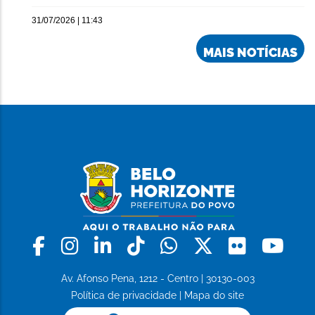
31/07/2026 | 11:43
MAIS NOTÍCIAS
Facebook
Instagram
Linkedin
Tiktok
Whatsapp
X
Flickr
Yo
Av. Afonso Pena, 1212 - Centro | 30130-003
Política de privacidade
|
Mapa do site