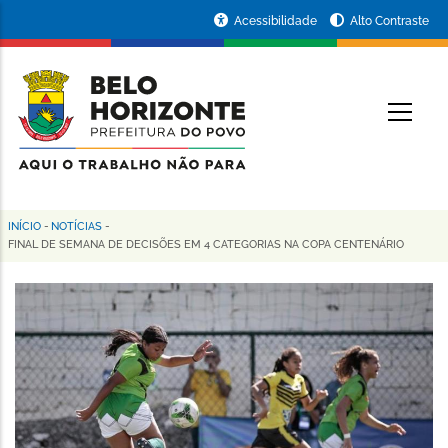
Pular
Portal
Acessibilidade
Alto Contraste
para
da
o
conteúdo
Prefeitura
O
principal
de
Belo
Horizonte
INÍCIO
-
NOTÍCIAS
-
Trilha
FINAL DE SEMANA DE DECISÕES EM 4 CATEGORIAS NA COPA CENTENÁRIO
de
navegação