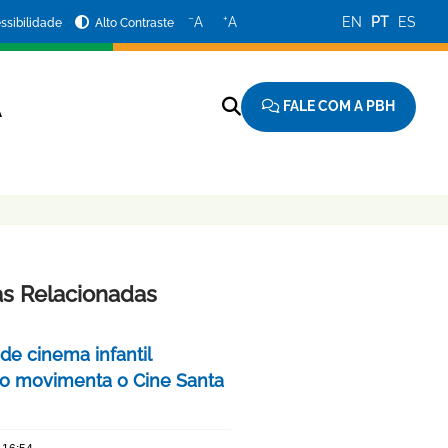
−
+
A
A
EN
PT
ES
ssibilidade
Alto Contraste
FALE COM A PBH
A
as Relacionadas
 de cinema infantil
iro movimenta o Cine Santa