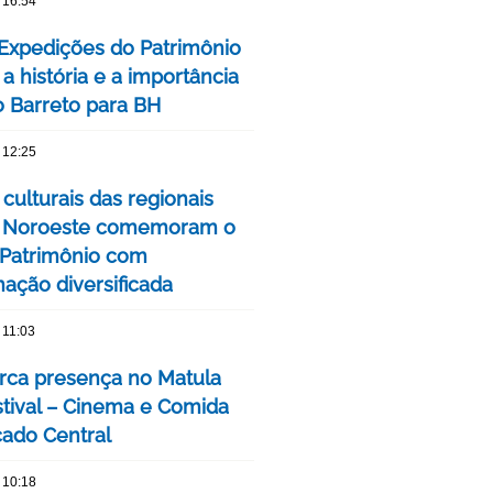
 16:54
 Expedições do Patrimônio
a história e a importância
o Barreto para BH
 12:25
culturais das regionais
e Noroeste comemoram o
Patrimônio com
ação diversificada
 11:03
ca presença no Matula
stival – Cinema e Comida
ado Central
 10:18