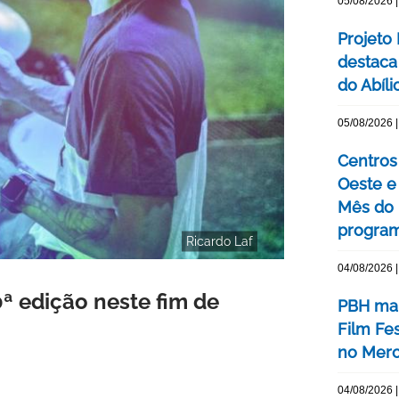
05/08/2026 |
Projeto
destaca 
do Abíli
05/08/2026 |
Centros 
Oeste 
Mês do 
program
Ricardo Laf
04/08/2026 |
0ª edição neste fim de
PBH mar
Film Fe
no Merc
04/08/2026 |