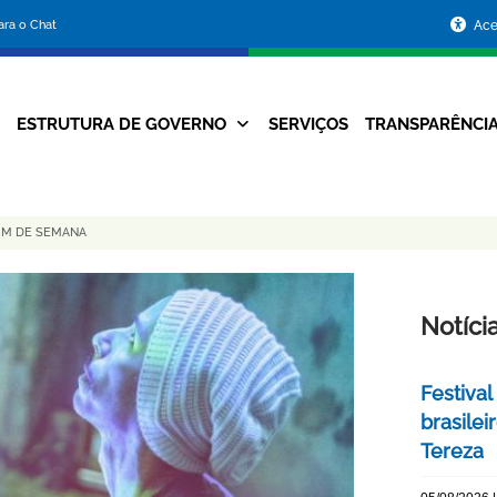
Portal
para o Chat
Ace
da
Prefeitura
ESTRUTURA DE GOVERNO
SERVIÇOS
TRANSPARÊNCI
Navegação
de
Principal
Belo
FIM DE SEMANA
Horizonte
Notíci
Festival
brasile
Tereza