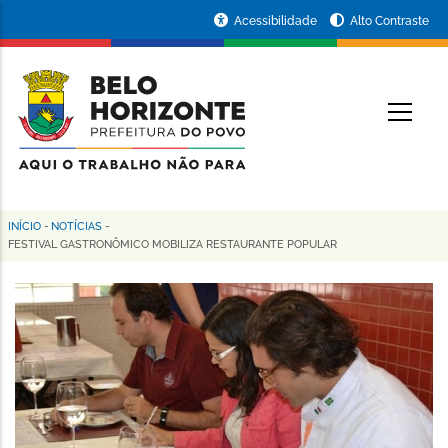
Pular
Portal
Acessibilidade
Alto Contraste
para
da
o
conteúdo
Prefeitura
O
principal
de
Belo
Horizonte
INÍCIO
-
NOTÍCIAS
-
Trilha
FESTIVAL GASTRONÔMICO MOBILIZA RESTAURANTE POPULAR
de
navegação