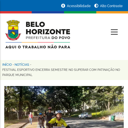
Pular
Portal
Acessibilidade
Alto Contraste
para
da
o
conteúdo
Prefeitura
O
principal
de
Belo
Horizonte
INÍCIO
-
NOTÍCIAS
-
Trilha
FESTIVAL ESPORTIVO ENCERRA SEMESTRE NO SUPERAR COM PATINAÇÃO NO
PARQUE MUNICIPAL
de
navegação