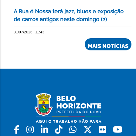
A Rua é Nossa terá jazz, blues e exposição
de carros antigos neste domingo (2)
31/07/2026 | 11:43
MAIS NOTÍCIAS
Facebook
Instagram
Linkedin
Tiktok
Whatsapp
X
Flickr
Yo