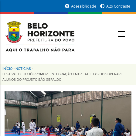
Pular
Portal
Acessibilidade
Alto Contraste
para
da
o
conteúdo
Prefeitura
O
principal
de
Belo
Horizonte
INÍCIO
-
NOTÍCIAS
-
Trilha
FESTIVAL DE JUDÔ PROMOVE INTEGRAÇÃO ENTRE ATLETAS DO SUPERAR E
ALUNOS DO PROJETO SÃO GERALDO
de
navegação