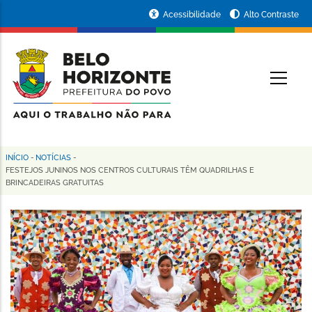
Pular
Portal
Acessibilidade
Alto Contraste
para
da
o
conteúdo
Prefeitura
O
principal
de
Belo
Horizonte
INÍCIO
-
NOTÍCIAS
-
Trilha
FESTEJOS JUNINOS NOS CENTROS CULTURAIS TÊM QUADRILHAS E
BRINCADEIRAS GRATUITAS
de
navegação