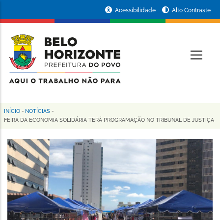
Pular
Portal
Acessibilidade
Alto Contraste
para
da
o
conteúdo
Prefeitura
O
principal
de
Belo
Horizonte
INÍCIO
-
NOTÍCIAS
-
Trilha
FEIRA DA ECONOMIA SOLIDÁRIA TERÁ PROGRAMAÇÃO NO TRIBUNAL DE JUSTIÇA
de
navegação