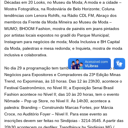
Décadas em 20 Looks, no Museu da Moda; A moda e a cidade –
Mostra Fotográfica, na Rodoviária de Belo Horizonte; Coluna
tendências com Lenora Rohlfs, na Rádio CDL FM, Abraço dos
membros da Frente da Moda Mineira ao Museu de Moda –
MUMO; BHOOM Fashion, mostra de painéis em jeans pintados
por artistas locais expostos no gradil do Parque Municipal;
Instagram para negócios de moda; Moda Inclusiva e BH Capital
da Moda, palestras e mesa redonda; e Inquieta, mostra de moda
inclusiva e colaborativa.
No dia 29 a programação tem também a abertura do Salão de
Negócios para Expositores e Compradores da 23ª Edição Minas
Trend, no Expominas, às 10 horas. Das 12 às 23h30, acontece o
Festival Gastronômico, no Nível III; a Exposição Senai Brasil
Fashion acontece no Nível II; das 10 às 20 horas, tem o evento
Nômade – Pop up Store, no Nível II. Às 14h30, acontece a
palestra: Branding – Construindo Marcas Fortes, por Márcia
Croce, no Auditório Foyer – Nível II. Para esse evento as
inscrições devem ser feitas no Sindijoias - 3214-3545. A partir das
20h30 acontecem os desfiles: Trendbijoux by Sindijoias MG /