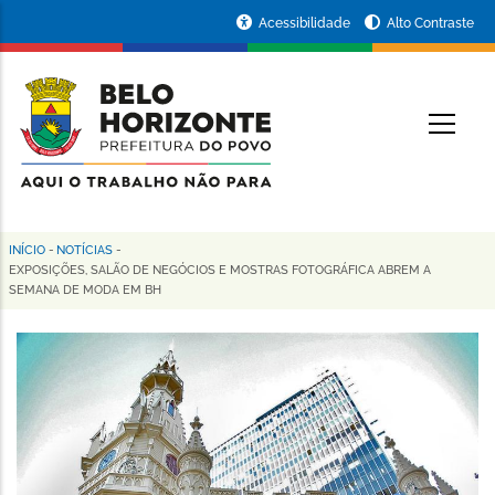
Pular
Portal
Acessibilidade
Alto Contraste
para
da
o
conteúdo
Prefeitura
O
principal
de
Belo
Horizonte
INÍCIO
-
NOTÍCIAS
-
Trilha
EXPOSIÇÕES, SALÃO DE NEGÓCIOS E MOSTRAS FOTOGRÁFICA ABREM A
SEMANA DE MODA EM BH
de
navegação