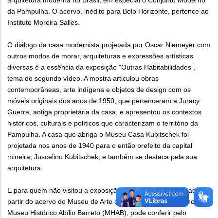
arquitetura moderna no Brasil, em especial o Conjunto Moderno
da Pampulha. O acervo, inédito para Belo Horizonte, pertence ao
Instituto Moreira Salles.
O diálogo da casa modernista projetada por Oscar Niemeyer com
outros modos de morar, arquiteturas e expressões artísticas
diversas é a essência da exposição "Outras Habitabilidades”,
tema do segundo vídeo. A mostra articulou obras
contemporâneas, arte indígena e objetos de design com os
móveis originais dos anos de 1950, que pertenceram a Juracy
Guerra, antiga proprietária da casa, e apresentou os contextos
históricos, culturais e políticos que caracterizam o território da
Pampulha. A casa que abriga o Museu Casa Kubitschek foi
projetada nos anos de 1940 para o então prefeito da capital
mineira, Juscelino Kubitschek, e também se destaca pela sua
arquitetura.
E para quem não visitou a exposição “Gráficografia”, realizada a
partir do acervo do Museu de Arte da Pampulha e exibida no
Museu Histórico Abílio Barreto (MHAB), pode conferir pelo