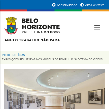
Pular
Portal
Acessibilidade
Alto Contraste
para
da
o
conteúdo
Prefeitura
O
principal
de
Belo
Horizonte
INÍCIO
-
NOTÍCIAS
-
Trilha
EXPOSIÇÕES REALIZADAS NOS MUSEUS DA PAMPULHA SÃO TEMA DE VÍDEOS
de
navegação