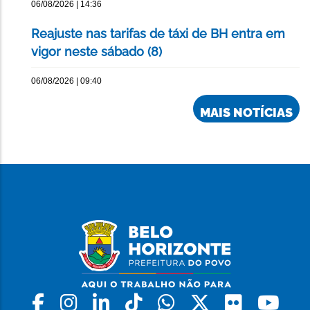
06/08/2026 | 14:36
Reajuste nas tarifas de táxi de BH entra em
vigor neste sábado (8)
06/08/2026 | 09:40
MAIS NOTÍCIAS
Facebook
Instagram
Linkedin
Tiktok
Whatsapp
X
Flickr
Yo