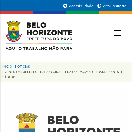
Pular
Portal
Acessibilidade
Alto Contraste
para
da
o
conteúdo
Prefeitura
O
principal
de
Belo
Horizonte
INÍCIO
-
NOTÍCIAS
-
Trilha
EVENTO OKTOBERFEST DAS ORIGINAL TERÁ OPERAÇÃO DE TRÂNSITO NESTE
SÁBADO
de
navegação