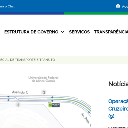
Portal
para o Chat
Ace
da
Prefeitura
ESTRUTURA DE GOVERNO
SERVIÇOS
TRANSPARÊNCI
Navegação
de
Principal
Belo
ECIAL DE TRANSPORTE E TRÂNSITO
Horizonte
Notíci
Operaçã
Cruzeir
(9)