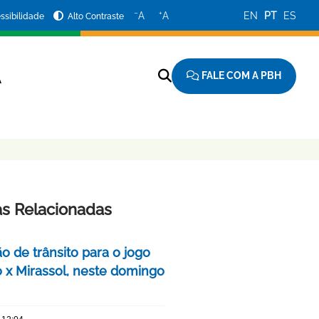
−
+
A
A
EN
PT
ES
ssibilidade
Alto Contraste
FALE COM A PBH
A
as Relacionadas
o de trânsito para o jogo
o x Mirassol, neste domingo