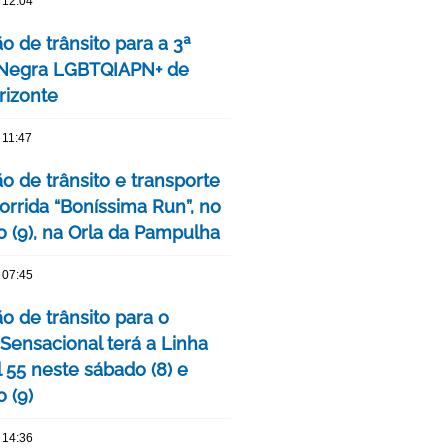
 12:04
o de trânsito para a 3ª
 Negra LGBTQIAPN+ de
rizonte
 11:47
o de trânsito e transporte
orrida “Boníssima Run”, no
 (9), na Orla da Pampulha
 07:45
o de trânsito para o
 Sensacional terá a Linha
 55 neste sábado (8) e
 (9)
 14:36