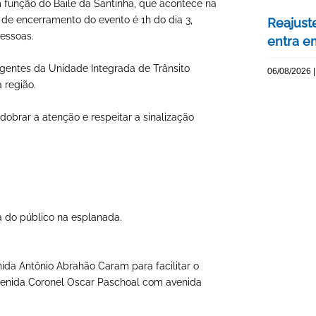
m função do Baile da Santinha, que acontece na
o de encerramento do evento é 1h do dia 3,
Reajuste
essoas.
entra e
Agentes da Unidade Integrada de Trânsito
06/08/2026 |
 região.
dobrar a atenção e respeitar a sinalização
da do público na esplanada.
nida Antônio Abrahão Caram para facilitar o
venida Coronel Oscar Paschoal com avenida