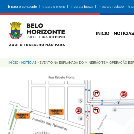
Pular
Ir para o conteúdo |
Ir para o menu |
Ir para a busca |
Ir para o rodapé |
Ir 
para
o
conteúdo
principal
INÍCIO
NOTÍCIAS
INÍCIO
-
NOTÍCIAS
-
EVENTO NA ESPLANADA DO MINEIRÃO TEM OPERAÇÃO ESP
Trilha
de
navegação