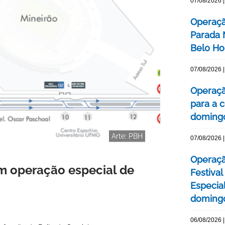
07/08/2026 |
Operaçã
Parada
Belo Ho
07/08/2026 |
Operaçã
para a c
domingo
Arte: PBH
07/08/2026 |
Operaçã
m operação especial de
Festival
Especial
domingo
06/08/2026 |