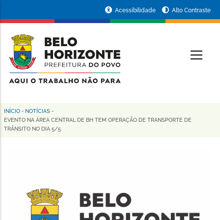
Pular
Portal
Acessibilidade
Alto Contraste
para
da
o
conteúdo
Prefeitura
O
principal
de
Belo
Horizonte
INÍCIO
-
NOTÍCIAS
-
Trilha
EVENTO NA ÁREA CENTRAL DE BH TEM OPERAÇÃO DE TRANSPORTE DE
TRÂNSITO NO DIA 5/5
de
navegação