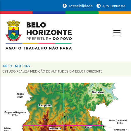
Pular
Portal
Acessibilidade
Alto Contraste
para
da
o
conteúdo
Prefeitura
O
principal
de
Belo
Horizonte
INÍCIO
-
NOTÍCIAS
-
Trilha
ESTUDO REALIZA MEDIÇÃO DE ALTITUDES EM BELO HORIZONTE
de
navegação