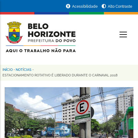
Pular
Portal
Acessibilidade
Alto Contraste
para
da
o
conteúdo
Prefeitura
O
principal
de
Belo
Horizonte
INÍCIO
-
NOTÍCIAS
-
Trilha
ESTACIONAMENTO ROTATIVO É LIBERADO DURANTE O CARNAVAL 2018
de
navegação