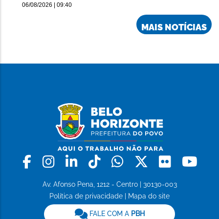
06/08/2026 | 09:40
MAIS NOTÍCIAS
Facebook
Instagram
Linkedin
Tiktok
Whatsapp
X
Flickr
Yo
Av. Afonso Pena, 1212 - Centro | 30130-003
Política de privacidade
|
Mapa do site
FALE COM A
PBH