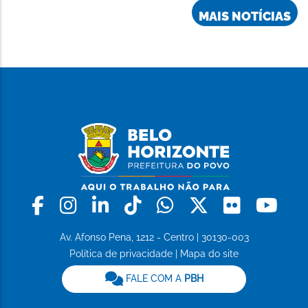
MAIS NOTÍCIAS
Facebook
Instagram
Linkedin
Tiktok
Whatsapp
X
Flickr
Yo
Av. Afonso Pena, 1212 - Centro | 30130-003
Política de privacidade
|
Mapa do site
FALE COM A
PBH