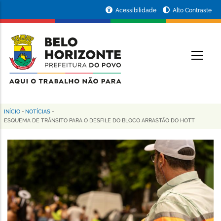
Pular
Portal
Acessibilidade
Alto Contraste
para
da
o
conteúdo
Prefeitura
O
principal
de
Belo
Horizonte
INÍCIO
-
NOTÍCIAS
-
Trilha
ESQUEMA DE TRÂNSITO PARA O DESFILE DO BLOCO ARRASTÃO DO HOTT
de
navegação