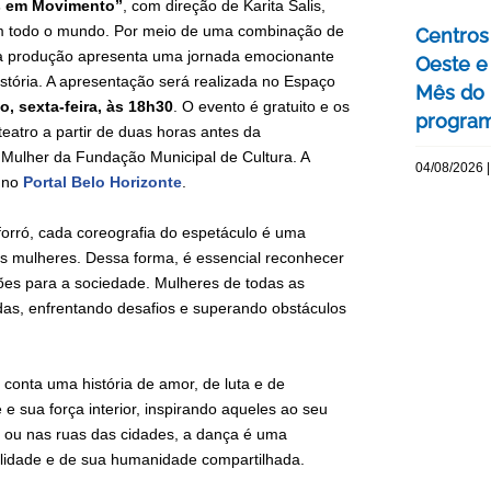
s em Movimento”
, com direção de Karita Salis,
 em todo o mundo. Por meio de uma combinação de
Centros 
ó, a produção apresenta uma jornada emocionante
Oeste 
stória. A apresentação será realizada no Espaço
Mês do 
o, sexta-feira, às 18h30
. O evento é gratuito e os
program
teatro a partir de duas horas antes da
 Mulher da Fundação Municipal de Cultura. A
04/08/2026 |
a no
Portal Belo Horizonte
.
 forró, cada coreografia do espetáculo é uma
as mulheres. Dessa forma, é essencial reconhecer
ções para a sociedade. Mulheres de todas as
idas, enfrentando desafios e superando obstáculos
onta uma história de amor, de luta e de
e sua força interior, inspirando aqueles ao seu
le ou nas ruas das cidades, a dança é uma
lidade e de sua humanidade compartilhada.