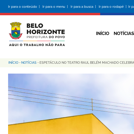
Pular
Ir para o conteúdo |
Ir para o menu |
Ir para a busca |
Ir para o rodapé |
Ir 
para
o
conteúdo
principal
INÍCIO
NOTÍCIAS
INÍCIO
-
NOTÍCIAS
-
ESPETÁCULO NO TEATRO RAUL BELÉM MACHADO CELEBRA 
Trilha
de
navegação