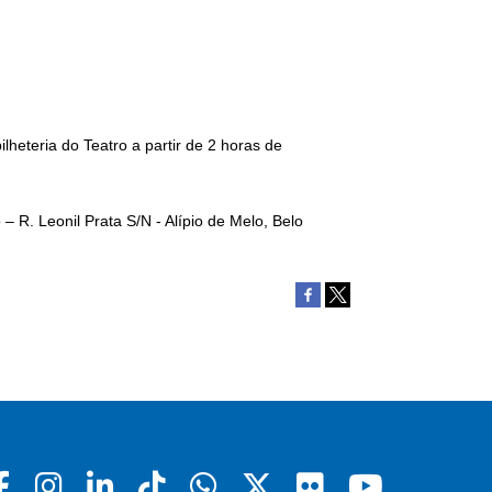
ilheteria do Teatro a partir de 2 horas de
R. Leonil Prata S/N - Alípio de Melo, Belo
Facebook
Instagram
Linkedin
Tiktok
Whatsapp
X
Flickr
Youtu