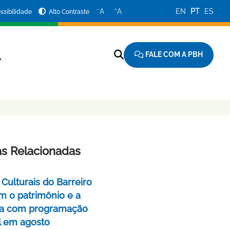
−
+
A
A
EN
PT
ES
ssibilidade
Alto Contraste
FALE COM A PBH
A
as Relacionadas
Culturais do Barreiro
m o patrimônio e a
a com programação
l em agosto