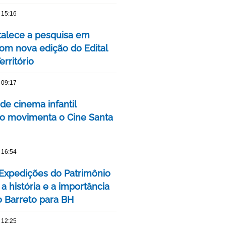
 15:16
talece a pesquisa em
om nova edição do Edital
rritório
 09:17
 de cinema infantil
iro movimenta o Cine Santa
 16:54
 Expedições do Patrimônio
a história e a importância
o Barreto para BH
 12:25