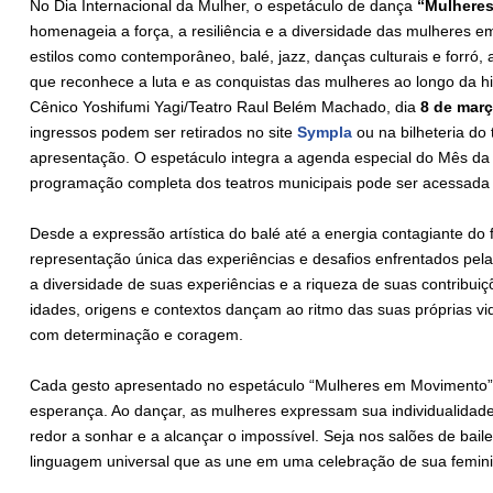
No Dia Internacional da Mulher, o espetáculo de dança
“Mulhere
homenageia a força, a resiliência e a diversidade das mulheres
estilos como contemporâneo, balé, jazz, danças culturais e forr
que reconhece a luta e as conquistas das mulheres ao longo da hi
Cênico Yoshifumi Yagi/Teatro Raul Belém Machado, dia
8 de març
ingressos podem ser retirados no site
Sympla
ou na bilheteria do 
apresentação. O espetáculo integra a agenda especial do Mês da
programação completa dos teatros municipais pode ser acessad
Desde a expressão artística do balé até a energia contagiante do
representação única das experiências e desafios enfrentados pel
a diversidade de suas experiências e a riqueza de suas contribui
idades, origens e contextos dançam ao ritmo das suas próprias v
com determinação e coragem.
Cada gesto apresentado no espetáculo “Mulheres em Movimento” c
esperança. Ao dançar, as mulheres expressam sua individualidade 
redor a sonhar e a alcançar o impossível. Seja nos salões de bai
linguagem universal que as une em uma celebração de sua femini