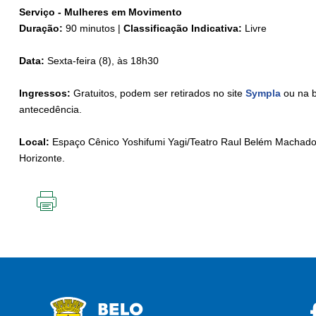
Serviço - Mulheres em Movimento
Duração:
90 minutos |
Classificação Indicativa:
Livre
Data:
Sexta-feira (8), às 18h30
Ingressos:
Gratuitos, podem ser retirados no site
Sympla
ou na b
antecedência.
Local:
Espaço Cênico Yoshifumi Yagi/Teatro Raul Belém Machado – 
Horizonte.
IMPRIMIR
ESTA
PÁGINA