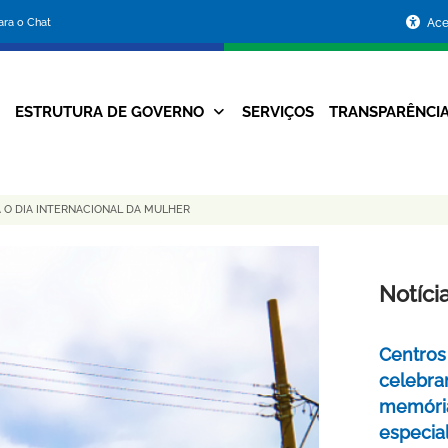
Portal
para o Chat
Ace
da
Prefeitura
ESTRUTURA DE GOVERNO
SERVIÇOS
TRANSPARÊNCI
Navegação
de
Principal
Belo
O DIA INTERNACIONAL DA MULHER
Horizonte
Notíci
Centros 
celebra
memóri
especia