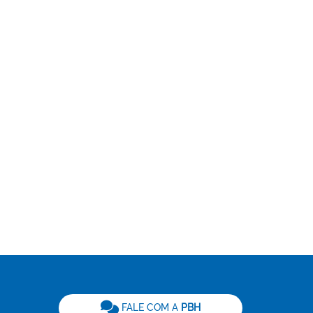
be
FALE COM A
PBH