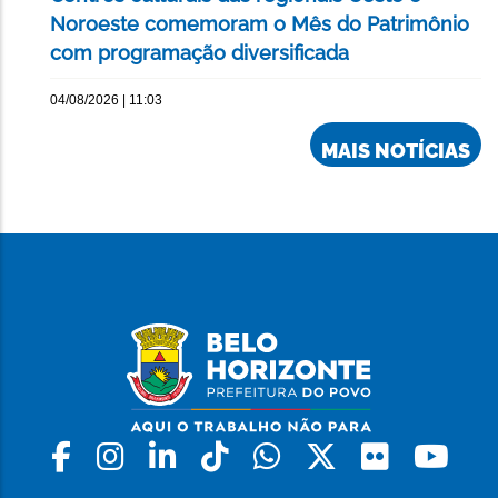
Noroeste comemoram o Mês do Patrimônio
com programação diversificada
04/08/2026 | 11:03
MAIS NOTÍCIAS
Facebook
Instagram
Linkedin
Tiktok
Whatsapp
X
Flickr
Yo