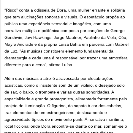
“Risco” conta a odisseia de Dora, uma mulher errante e solitária
que tem alucinações sonoras e visuais. O espetáculo propõe ao
público uma experiência sensorial e imagética, com uma
narrativa múltipla e polifônica composta por canções de George
Gershwin, Jaw Hawkings, Jorge Mautner, Paulinho da Viola, Céu,
Mayra Andrade e da própria Luísa Bahia em parceria com Gabriel
da Luz. “As músicas constituem elemento fundamental da
dramaturgia e cada uma é responsável por trazer uma atmosfera
diferente para a cena”, afirma Luísa.
Além das músicas a atriz é atravessada por elucubrações
acústicas, como o insistente som de um violino, o desejado solo
de sax, o baixo, o trompete e várias outras sonoridades. A
espacialidade é grande protagonista, alimentada fortemente pelo
projeto de iluminação. O figurino, do sapato à cor dos cabelos,
traz elementos de um estrangeirismo, deslocamento e
agressividade típicos do movimento punk. À narrativa marítima,
local ficcional onde Dora encontra-se diante do mar, somam-se o