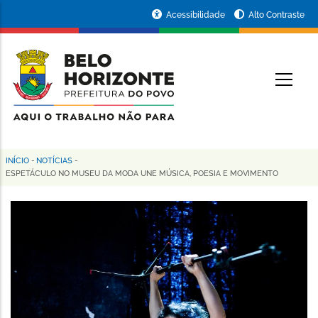
Pular
Portal
Acessibilidade
Alto Contraste
para
da
o
conteúdo
Prefeitura
O
principal
de
Belo
Horizonte
INÍCIO
-
NOTÍCIAS
-
Trilha
ESPETÁCULO NO MUSEU DA MODA UNE MÚSICA, POESIA E MOVIMENTO
de
navegação