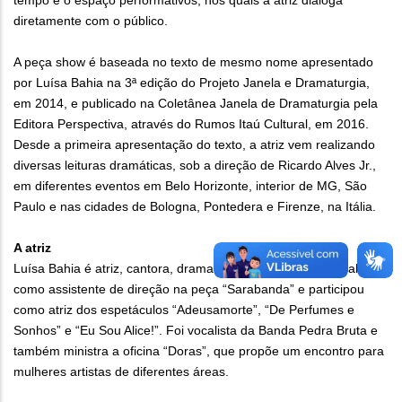
tempo e o espaço performativos, nos quais a atriz dialoga
diretamente com o público.
A peça show é baseada no texto de mesmo nome apresentado
por Luísa Bahia na 3ª edição do Projeto Janela e Dramaturgia,
em 2014, e publicado na Coletânea Janela de Dramaturgia pela
Editora Perspectiva, através do Rumos Itaú Cultural, em 2016.
Desde a primeira apresentação do texto, a atriz vem realizando
diversas leituras dramáticas, sob a direção de Ricardo Alves Jr.,
em diferentes eventos em Belo Horizonte, interior de MG, São
Paulo e nas cidades de Bologna, Pontedera e Firenze, na Itália.
A atriz
Luísa Bahia é atriz, cantora, dramaturga e diretora. Já trabalhou
como assistente de direção na peça “Sarabanda” e participou
como atriz dos espetáculos “Adeusamorte”, “De Perfumes e
Sonhos” e “Eu Sou Alice!”. Foi vocalista da Banda Pedra Bruta e
também ministra a oficina “Doras”, que propõe um encontro para
mulheres artistas de diferentes áreas.