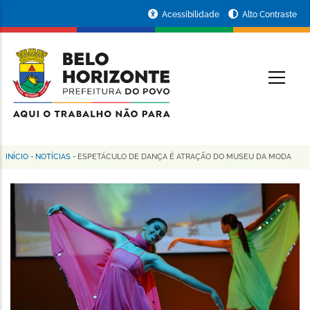
Pular
Portal
Acessibilidade
Alto Contraste
para
da
o
conteúdo
Prefeitura
O
principal
de
Belo
Horizonte
INÍCIO
-
NOTÍCIAS
-
ESPETÁCULO DE DANÇA É ATRAÇÃO DO MUSEU DA MODA
Trilha
de
navegação