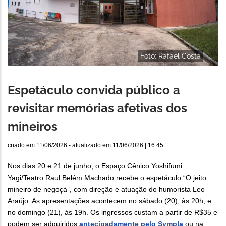
Foto: Rafael Costa
Espetáculo convida público a
revisitar memórias afetivas dos
mineiros
criado em
11/06/2026
- atualizado em
11/06/2026 | 16:45
Nos dias 20 e 21 de junho, o Espaço Cênico Yoshifumi
Yagi/Teatro Raul Belém Machado recebe o espetáculo “O jeito
mineiro de negoçá”, com direção e atuação do humorista Leo
Araújo. As apresentações acontecem no sábado (20), às 20h, e
no domingo (21), às 19h. Os ingressos custam a partir de R$35 e
podem ser adquiridos
antecipadamente pelo Sympla
ou na