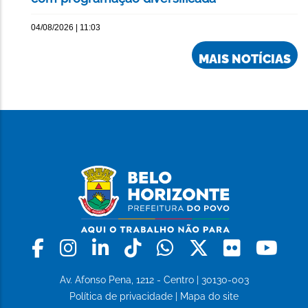
04/08/2026 | 11:03
MAIS NOTÍCIAS
Facebook
Instagram
Linkedin
Tiktok
Whatsapp
X
Flickr
Yo
Av. Afonso Pena, 1212 - Centro | 30130-003
Política de privacidade
|
Mapa do site