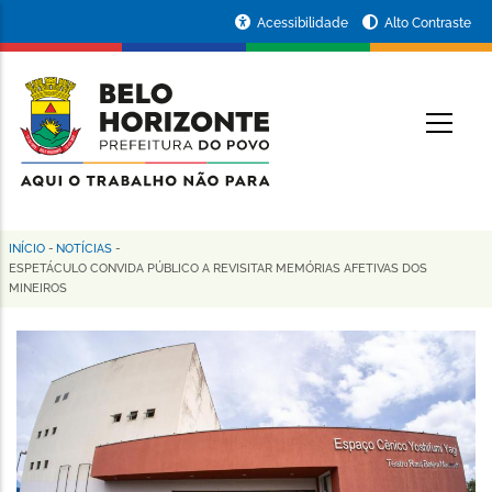
Pular
Portal
Acessibilidade
Alto Contraste
para
da
o
conteúdo
Prefeitura
O
principal
de
Belo
Horizonte
INÍCIO
-
NOTÍCIAS
-
Trilha
ESPETÁCULO CONVIDA PÚBLICO A REVISITAR MEMÓRIAS AFETIVAS DOS
MINEIROS
de
navegação