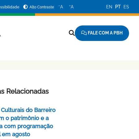
−
+
A
A
EN
PT
ES
ssibilidade
Alto Contraste
FALE COM A PBH
A
as Relacionadas
Culturais do Barreiro
m o patrimônio e a
a com programação
l em agosto