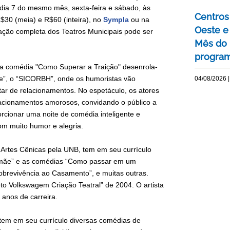
o dia 7 do mesmo mês, sexta-feira e sábado, às
Centros 
$30 (meia) e R$60 (inteira), no
Sympla
ou na
Oeste 
mação completa dos Teatros Municipais pode ser
Mês do 
program
 a comédia "Como Superar a Traição" desenrola-
nte”, o “SICORBH”, onde os humoristas vão
04/08/2026 |
tar de relacionamentos. No espetáculo, os atores
lacionamentos amorosos, convidando o público a
porcionar uma noite de comédia inteligente e
com muito humor e alegria.
 Artes Cênicas pela UNB, tem em seu currículo
amãe” e as comédias “Como passar em um
obrevivência ao Casamento”, e muitas outras.
to Volkswagem Criação Teatral” de 2004. O artista
 anos de carreira.
 tem em seu currículo diversas comédias de