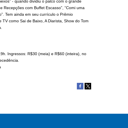
Sexos” - quando dividiu o palco com o grande
s e Recepções com Buffet Escasso”, “Comi uma
so”. Tem ainda em seu currículo o Prêmio
 TV como Sai de Baixo, A Diarista, Show do Tom
a.
19h. Ingressos: R$30 (meia) e R$60 (inteira), no
tecedência.
a