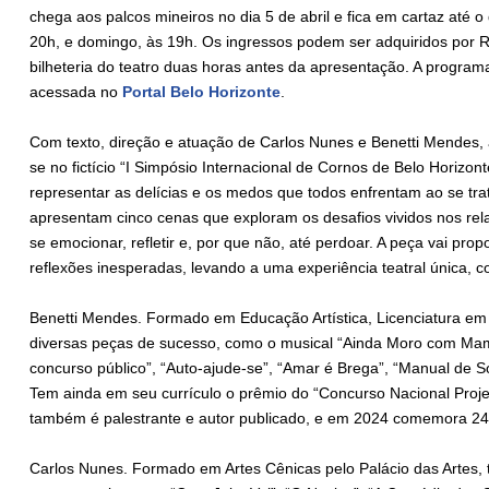
chega aos palcos mineiros no dia 5 de abril e fica em cartaz até 
20h, e domingo, às 19h. Os ingressos podem ser adquiridos por R
bilheteria do teatro duas horas antes da apresentação. A progra
acessada no
Portal Belo Horizonte
.
Com texto, direção e atuação de Carlos Nunes e Benetti Mendes,
se no fictício “I Simpósio Internacional de Cornos de Belo Horizo
representar as delícias e os medos que todos enfrentam ao se tra
apresentam cinco cenas que exploram os desafios vividos nos re
se emocionar, refletir e, por que não, até perdoar. A peça vai pro
reflexões inesperadas, levando a uma experiência teatral única, 
Benetti Mendes. Formado em Educação Artística, Licenciatura em
diversas peças de sucesso, como o musical “Ainda Moro com M
concurso público”, “Auto-ajude-se”, “Amar é Brega”, “Manual de S
Tem ainda em seu currículo o prêmio do “Concurso Nacional Proje
também é palestrante e autor publicado, e em 2024 comemora 24
Carlos Nunes. Formado em Artes Cênicas pelo Palácio das Artes,