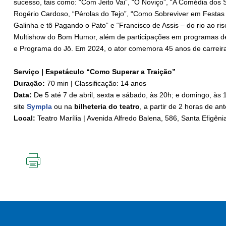
sucesso, tais como: “Com Jeito Vai”, “O Noviço”, “A Comédia dos 
Rogério Cardoso, “Pérolas do Tejo”, “Como Sobreviver em Festa
Galinha e tô Pagando o Pato” e “Francisco de Assis – do rio ao ri
Multishow do Bom Humor, além de participações em programas de
e Programa do Jô. Em 2024, o ator comemora 45 anos de carreir
Serviço | Espetáculo “Como Superar a Traição”
Duração:
70 min | Classificação: 14 anos
Data:
De 5 até 7 de abril, sexta e sábado, às 20h; e domingo, às 
site
Sympla
ou na
bilheteria do teatro
, a partir de 2 horas de an
Local:
Teatro Marília | Avenida Alfredo Balena, 586, Santa Efigêni
IMPRIMIR
ESTA
PÁGINA