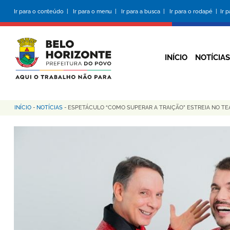
Pular
Ir para o conteúdo |
Ir para o menu |
Ir para a busca |
Ir para o rodapé |
Ir 
para
o
conteúdo
principal
INÍCIO
NOTÍCIAS
INÍCIO
-
NOTÍCIAS
-
ESPETÁCULO “COMO SUPERAR A TRAIÇÃO” ESTREIA NO TE
Trilha
de
navegação