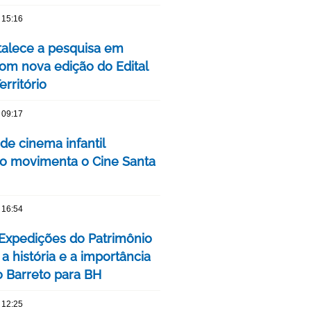
 15:16
talece a pesquisa em
om nova edição do Edital
rritório
 09:17
 de cinema infantil
iro movimenta o Cine Santa
 16:54
 Expedições do Patrimônio
a história e a importância
o Barreto para BH
 12:25