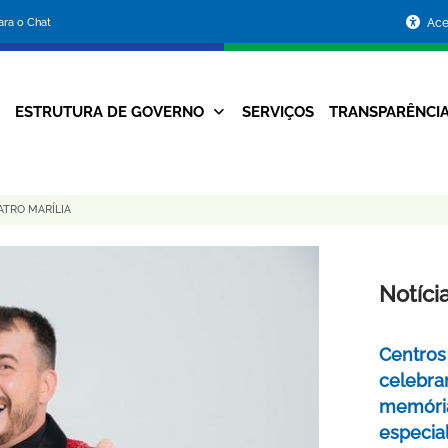
Portal
para o Chat
Ace
da
Prefeitura
ESTRUTURA DE GOVERNO
SERVIÇOS
TRANSPARÊNCI
Navegação
de
Principal
Belo
ATRO MARÍLIA
Horizonte
Notíci
Centros 
celebra
memóri
especia