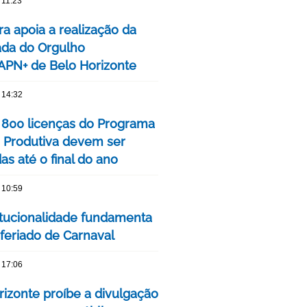
 11:23
ra apoia a realização da
ada do Orgulho
PN+ de Belo Horizonte
 14:32
 800 licenças do Programa
 Produtiva devem ser
s até o final do ano
 10:59
itucionalidade fundamenta
 feriado de Carnaval
 17:06
rizonte proíbe a divulgação