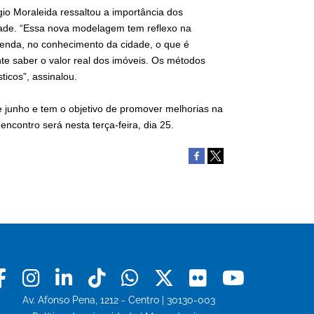
io Moraleida ressaltou a importância dos
dade. “Essa nova modelagem tem reflexo na
azenda, no conhecimento da cidade, o que é
e saber o valor real dos imóveis. Os métodos
icos”, assinalou.
de junho e tem o objetivo de promover melhorias na
encontro será nesta terça-feira, dia 25.
Facebook
Instagram
Linkedin
Tiktok
Whatsapp
X
Flickr
Youtu
Av. Afonso Pena, 1212 - Centro | 30130-003