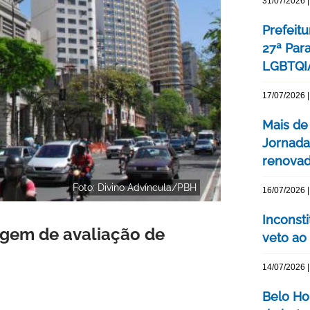
31/07/2026 |
Prefeitu
27ª Par
LGBTQIA
17/07/2026 |
Mais de
Jornada
renovada
Foto: Divino Advíncula/PBH
16/07/2026 |
Inconst
agem de avaliação de
veto ao
14/07/2026 |
Belo Ho