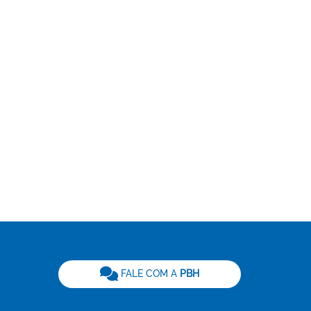
be
FALE COM A
PBH