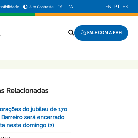
−
+
A
A
EN
PT
ES
ssibilidade
Alto Contraste
FALE COM A PBH
A
as Relacionadas
ações do jubileu de 170
 Barreiro será encerrado
ta neste domingo (2)