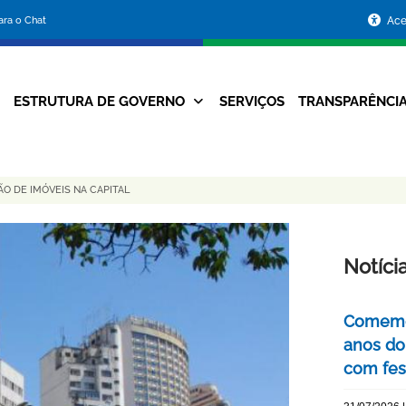
Portal
para o Chat
Ace
da
Prefeitura
ESTRUTURA DE GOVERNO
SERVIÇOS
TRANSPARÊNCI
Navegação
de
Principal
Belo
O DE IMÓVEIS NA CAPITAL
Horizonte
Notíci
Comemor
anos do
com fes